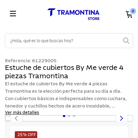
0
¿Hola, qué es lo que buscas hoy?
TÉRMINOS MÁS BUSCADOS
Referencia
:
61229005
1
.
cuchillos
Estuche de cubiertos By Me verde 4
piezas Tramontina
2
.
cubiertos
El estuche de cubiertos By Me verde 4 piezas
3
.
sarten
Tramontina es la elección perfecta para su día a día.
4
.
lavaplatos
Con cubiertos básicos e indispensables como cuchara,
tenedor y cuchillos hechos de acero inoxidable, ...
5
.
acero inoxidable
Ver más detalles
6
.
ollas
7
.
juego cuchillos
25%
OFF