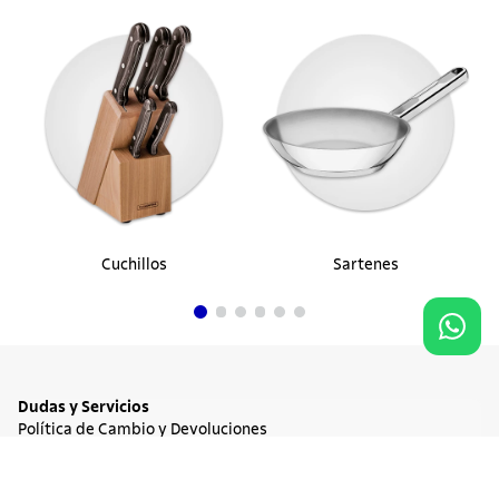
Cuchillos
Sartenes
Dudas y Servicios
Política de Cambio y Devoluciones
Términos y condiciones de las Promociones
25%
OFF
Promociones Vigentes
$ 62.900
Tratamiento de Datos Personales
Agregar al carrito