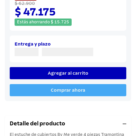
8
.
sartenes
$ 62.900
$ 47.175
9
.
cuchillo
10
.
Estás ahorrando
olla
$
15
.
725
Entrega y plazo
Agregar al carrito
Comprar ahora
Detalle del producto
El estuche de cubiertos By Me verde 4 piezas Tramontina