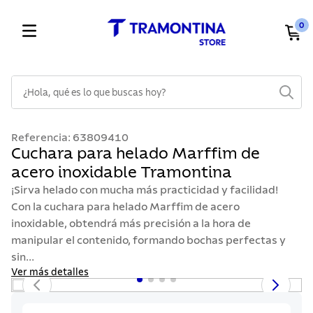
0
¿Hola, qué es lo que buscas hoy?
TÉRMINOS MÁS BUSCADOS
Referencia
:
63809410
1
.
cuchillos
Cuchara para helado Marffim de
acero inoxidable Tramontina
2
.
cubiertos
¡Sirva helado con mucha más practicidad y facilidad!
3
.
sarten
Con la cuchara para helado Marffim de acero
4
.
ollas
inoxidable, obtendrá más precisión a la hora de
manipular el contenido, formando bochas perfectas y
5
.
lavaplatos
sin...
6
.
acero inoxidable
Ver más detalles
7
.
sartenes