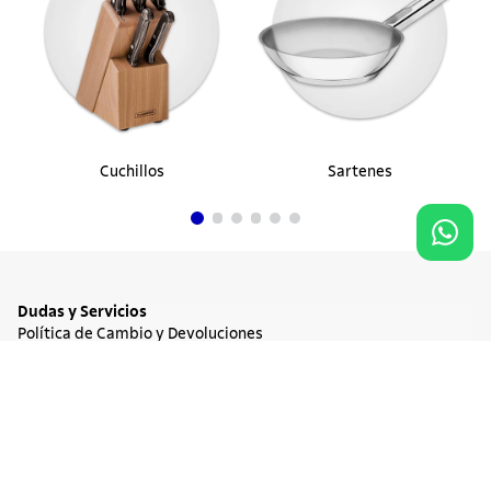
Cuchillos
Sartenes
Dudas y Servicios
Política de Cambio y Devoluciones
Términos y condiciones de las Promociones
Promociones Vigentes
Agregar al carrito
$ 59.900
Tratamiento de Datos Personales
Institucional
Acerca de Tramontina
Responsabilidad Ambiental
Consejos Tramontina