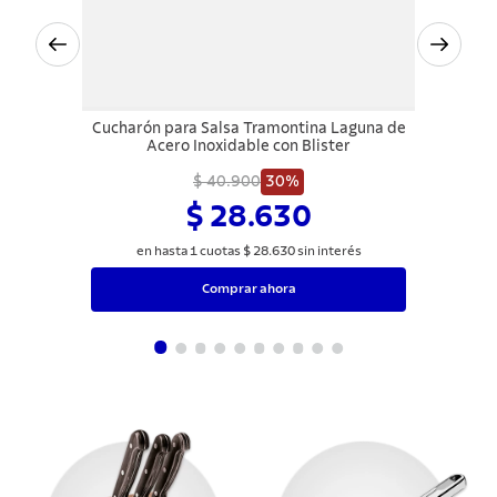
Cucharón para Salsa Tramontina Laguna de
Acero Inoxidable con Blister
$ 40.900
30%
$ 28.630
en hasta
1
cuotas
$
28
.
630
sin interés
Comprar ahora