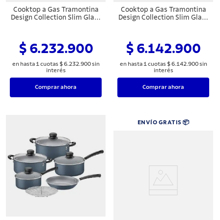
Cooktop a Gas Tramontina
Cooktop a Gas Tramontina
Design Collection Slim Glass
Design Collection Slim Glass
Full 4GG W 100
Full 4GG B 100
Semiprofesional con
Semiprofesional con
Encendido Super
Encendido Super
$ 6.232.900
$ 6.142.900
Automático 4 Quemadores
Automático 4 Quemadores
en hasta
1
cuotas
$
6
.
232
.
900
sin
en hasta
1
cuotas
$
6
.
142
.
900
sin
interés
interés
Comprar ahora
Comprar ahora
ENVÍO GRATIS 📦