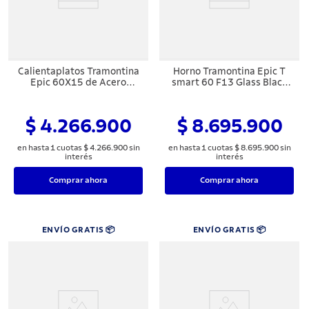
Calientaplatos Tramontina
Horno Tramontina Epic T
Epic 60X15 de Acero
smart 60 F13 Glass Black
Inoxidable
Series
$ 4.266.900
$ 8.695.900
en hasta
1
cuotas
$
4
.
266
.
900
sin
en hasta
1
cuotas
$
8
.
695
.
900
sin
interés
interés
Comprar ahora
Comprar ahora
ENVÍO GRATIS 📦
ENVÍO GRATIS 📦