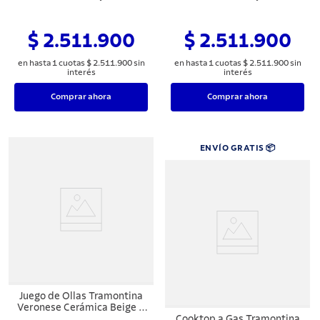
Antiadherente Azul de 6
Antiadherente Negro de 6
Piezas
Piezas
$ 2.511.900
$ 2.511.900
en hasta
1
cuotas
$
2
.
511
.
900
sin
en hasta
1
cuotas
$
2
.
511
.
900
sin
interés
interés
Comprar ahora
Comprar ahora
ENVÍO GRATIS 📦
Juego de Ollas Tramontina
Veronese Cerámica Beige 6
Piezas
Cooktop a Gas Tramontina