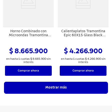
Horno Combinado con
Calientaplatos Tramontina
Microondas Tramontina
Epic 60X15 Glass Black
Epic T smart 60 F10 35 L
Series
Glass Black Series
$ 8.665.900
$ 4.266.900
en hasta
1
cuotas
$
8
.
665
.
900
sin
en hasta
1
cuotas
$
4
.
266
.
900
sin
interés
interés
Comprar ahora
Comprar ahora
Mostrar más