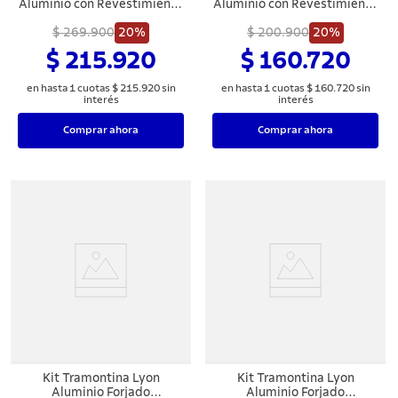
Aluminio con Revestimiento
Aluminio con Revestimiento
Interno Cerámico y Externo
Interno Cerámico y Externo
$ 269.900
Siliconado Azul
20%
$ 200.900
Siliconado Azul
20%
Mediterráneo 28 cm 2,3 L
Mediterráneo 20 cm 0,9 L
$ 215.920
$ 160.720
en hasta
1
cuotas
$
215
.
920
sin
en hasta
1
cuotas
$
160
.
720
sin
interés
interés
Comprar ahora
Comprar ahora
Kit Tramontina Lyon
Kit Tramontina Lyon
Aluminio Forjado
Aluminio Forjado