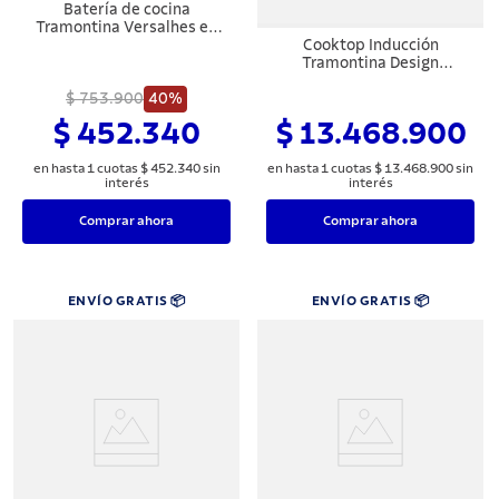
Batería de cocina
Tramontina Versalhes en
aluminio con revestimiento
Cooktop Inducción
interno y externo con
Tramontina Design
antiadherente Starflon Max
Collection Duo 4EI 80 con
$ 753.900
Azul 6 piezas
40%
Campana Integrada en
Modo Depuración 220 V
$ 452.340
$ 13.468.900
en hasta
1
cuotas
$
452
.
340
sin
en hasta
1
cuotas
$
13
.
468
.
900
sin
interés
interés
Comprar ahora
Comprar ahora
ENVÍO GRATIS 📦
ENVÍO GRATIS 📦