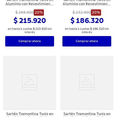
Aluminio con Revestimiento
Aluminio con Revestimiento
Interno Cerámico y Externo
Interno Cerámico y Externo
Siliconado Rosa Trufado 28
$ 269.900
20%
$ 232.900
Siliconado Azul
20%
cm 2,3 L
Mediterráneo 24 cm 1,6 L
$ 215.920
$ 186.320
en hasta
1
cuotas
$
215
.
920
sin
en hasta
1
cuotas
$
186
.
320
sin
interés
interés
Comprar ahora
Comprar ahora
Sartén Tramontina Tunis en
Sartén Tramontina Tunis en