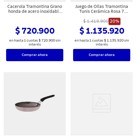
8
.
juego cuchillos
Cacerola Tramontina Grano
Juego de Ollas Tramontina
honda de acero inoxidable
Tunis Cerámica Rosa 7
9
.
cuchillo
cuerpo triple con tapa y
Piezas
asas 20 cm 3,8 L
$ 1.419.900
20%
10
.
olla
$ 720.900
$ 1.135.920
en hasta
1
cuotas
$
720
.
900
sin
en hasta
1
cuotas
$
1
.
135
.
920
sin
interés
interés
Comprar ahora
Comprar ahora