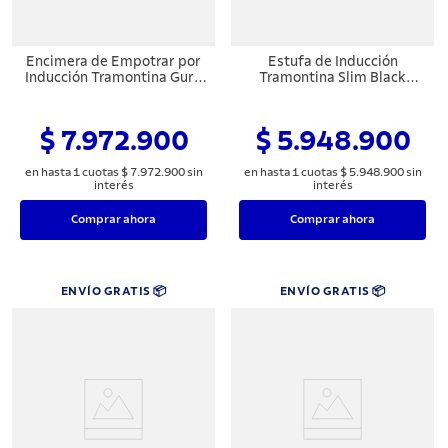
Encimera de Empotrar por
Estufa de Inducción
Inducción Tramontina Guru
Tramontina Slim Black
ThermoGuide Black Series
Smart 4 Puestos 220 V
$ 7.972.900
$ 5.948.900
en hasta
1
cuotas
$
7
.
972
.
900
sin
en hasta
1
cuotas
$
5
.
948
.
900
sin
interés
interés
Comprar ahora
Comprar ahora
ENVÍO GRATIS 📦
ENVÍO GRATIS 📦