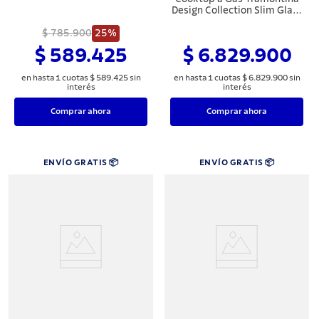
Design Collection Slim Glass
Black Series 4GG B 100
$ 785.900
25%
Semiprofesional con
Encendido Super
$ 589.425
$ 6.829.900
Automático 4 Quemadores
en hasta
1
cuotas
$
589
.
425
sin
en hasta
1
cuotas
$
6
.
829
.
900
sin
interés
interés
Comprar ahora
Comprar ahora
ENVÍO GRATIS 📦
ENVÍO GRATIS 📦