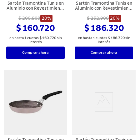
Sartén Tramontina Tunis en
Sartén Tramontina Tunis en
Aluminio con Revestimiento
Aluminio con Revestimiento
Interno Cerámico y Externo
Interno Cerámico y Externo
Siliconado Rosa Trufado 20
$ 200.900
20%
Siliconado Rosa Trufado 24
$ 232.900
20%
cm 0,9 L
cm 1,6 L
$ 160.720
$ 186.320
en hasta
1
cuotas
$
160
.
720
sin
en hasta
1
cuotas
$
186
.
320
sin
interés
interés
Comprar ahora
Comprar ahora
Sartén Tramontina Tunis en
Sartén Tramontina Tunis en