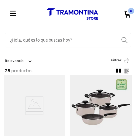
0
¿Hola, qué es lo que buscas hoy?
TÉRMINOS MÁS BUSCADOS
Filtrar
Relevancia
1
.
cuchillos
28
productos
2
.
cubiertos
3
.
sarten
4
.
lavaplatos
5
.
ollas
6
.
acero inoxidable
7
.
sartenes