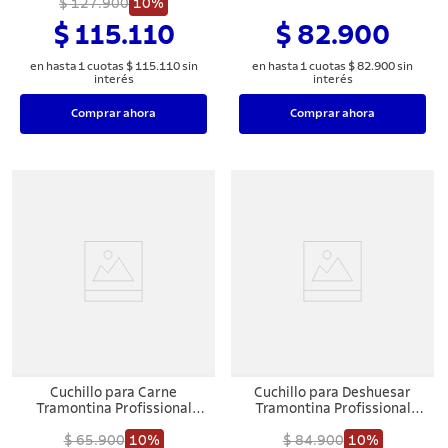
Acero Inoxidable y Mango
$ 127.900
10%
Inoxidable y Mango de
de Polipropileno Blanco 7"
Polipropileno Blanco 6"
$ 115.110
$ 82.900
en hasta
1
cuotas
$
115
.
110
sin
en hasta
1
cuotas
$
82
.
900
sin
interés
interés
Comprar ahora
Comprar ahora
Cuchillo para Carne
Cuchillo para Deshuesar
Tramontina Profissional
Tramontina Profissional
Master con Lámina de
Master con Lámina de
Acero Inoxidable y Mango
$ 65.900
10%
Acero Inoxidable y Mango
$ 84.900
10%