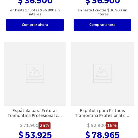
$ 36.900
$ 36.900
en hasta
1
cuotas
$
36
.
900
sin
en hasta
1
cuotas
$
36
.
900
sin
interés
interés
Comprar ahora
Comprar ahora
Espátula para Frituras
Espátula para Frituras
Tramontina Profesional con
Tramontina Profesional con
Lámina en Acero Inoxidable
Lámina en Acero Inoxidable
y Mango de Polipropileno
$ 71.900
25%
y Mango de Polipropileno
$ 92.900
15%
Blanco 5x2,1/2"
Blanco 9x3"
$ 53.925
$ 78.965