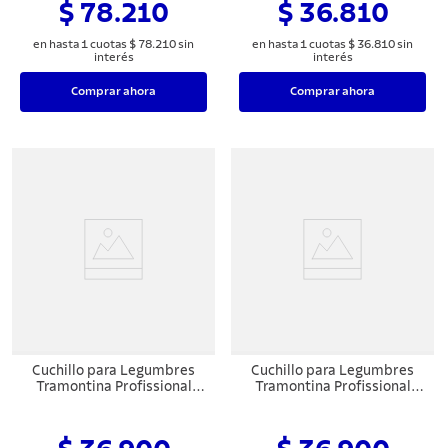
$ 78.210
$ 36.810
en hasta
1
cuotas
$
78
.
210
sin
en hasta
1
cuotas
$
36
.
810
sin
interés
interés
Comprar ahora
Comprar ahora
Cuchillo para Legumbres
Cuchillo para Legumbres
Tramontina Profissional
Tramontina Profissional
Master con Lámina en Acero
Master con Lámina en Acero
Inoxidable y Mango en
Inoxidable y Mango en
Polipropileno Blanco 3"
Polipropileno Blanco 3"