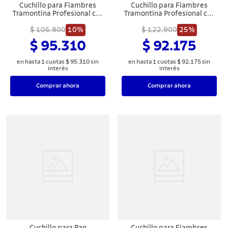
Cuchillo para Fiambres
Cuchillo para Fiambres
Tramontina Profesional con
Tramontina Profesional con
Lámina en Acero Inoxidable
Lámina de Acero Inoxidable
y Mango de Polipropileno
$ 105.900
10%
y Mango de Polipropileno
$ 122.900
25%
Blanco 12"
Blanco 12"
$ 95.310
$ 92.175
en hasta
1
cuotas
$
95
.
310
sin
en hasta
1
cuotas
$
92
.
175
sin
interés
interés
Comprar ahora
Comprar ahora
Cuchillo para Pan
Cuchillo para Fiambres