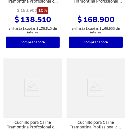
Tramontina Profesional con
Tramontina Profissional
Lámina en Acero Inoxidable
Master con Lámina en Acero
y Mango en Polipropileno
$ 153.900
10%
Inoxidable y Mango en
Blanco
Polipropileno Blanco
$ 138.510
$ 168.900
en hasta
1
cuotas
$
138
.
510
sin
en hasta
1
cuotas
$
168
.
900
sin
interés
interés
Comprar ahora
Comprar ahora
Cuchillo para Carne
Cuchillo para Carne
Tramontina Profesional con
Tramontina Profissional con