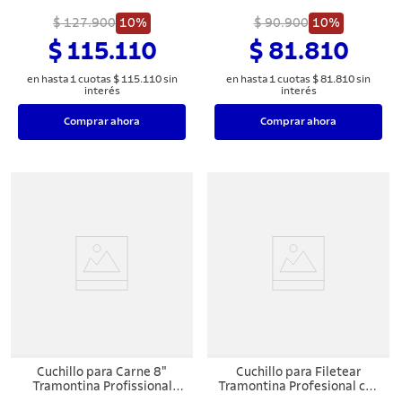
Lámina en Acero Inoxidable
Lámina en Acero Inoxidable
y Mango de Polipropileno
$ 127.900
10%
y Mango de Polipropileno
$ 90.900
10%
Blanco 8"
Blanco con Protección
$ 115.110
$ 81.810
Antimicrobiana 8"
en hasta
1
cuotas
$
115
.
110
sin
en hasta
1
cuotas
$
81
.
810
sin
interés
interés
Comprar ahora
Comprar ahora
Cuchillo para Carne 8"
Cuchillo para Filetear
Tramontina Profissional
Tramontina Profesional con
Master con Lámina en Acero
Lámina en Acero Inoxidable