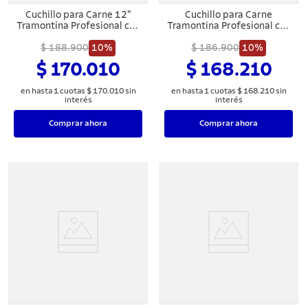
8
.
cuchillo
Cuchillo para Carne 12"
Cuchillo para Carne
Tramontina Profesional con
Tramontina Profesional con
9
.
juego cuchillos
Lámina en Acero Inoxidable
Lámina en Acero Inoxidable
y Mango en Polipropileno
$ 188.900
10%
y Mango de Polipropileno
$ 186.900
10%
10
.
olla
Blanco
Blanco 12"
$ 170.010
$ 168.210
en hasta
1
cuotas
$
170
.
010
sin
en hasta
1
cuotas
$
168
.
210
sin
interés
interés
Comprar ahora
Comprar ahora