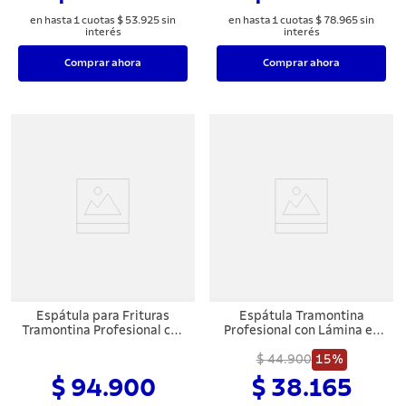
en hasta
1
cuotas
$
53
.
925
sin
en hasta
1
cuotas
$
78
.
965
sin
interés
interés
Comprar ahora
Comprar ahora
Espátula para Frituras
Espátula Tramontina
Tramontina Profesional con
Profesional con Lámina en
Lámina en Acero Inoxidable
Acero Inoxidable y Mango
y Mango de Polipropileno
de Polipropileno Blanco 4"
$ 44.900
15%
Blanco 9x3"
$ 94.900
$ 38.165