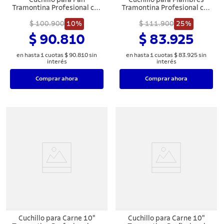
Tramontina Profesional con
Tramontina Profesional con
Lámina en Acero Inoxidable
Lámina de Acero Inoxidable
y Mango de Polipropileno
$ 100.900
10%
y Mango de Polipropileno
$ 111.900
25%
Blanco 10"
Blanco 10"
$ 90.810
$ 83.925
en hasta
1
cuotas
$
90
.
810
sin
en hasta
1
cuotas
$
83
.
925
sin
interés
interés
Comprar ahora
Comprar ahora
Cuchillo para Carne 10"
Cuchillo para Carne 10"