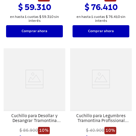
de Polipropileno Blanco con
en Polipropileno Blanco 6"
$ 59.310
$ 76.410
Protección Antimicrobiana
6"
en hasta
1
cuotas
$
59
.
310
sin
en hasta
1
cuotas
$
76
.
410
sin
interés
interés
Comprar ahora
Comprar ahora
Cuchillo para Desollar y
Cuchillo para Legumbres
Desangrar Tramontina
Tramontina Profissional
Profesional con Lámina en
Master con Lámina en Acero
Acero Inoxidable y Mango
$ 86.900
10%
Inoxidable y Mango en
$ 40.900
10%
de Polipropileno Blanco 6"
Polipropileno Blanco 4"