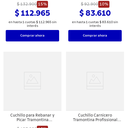
Inoxidable y Mango en
$ 132.900
15%
y Mango de Polipropileno
$ 92.900
10%
Polipropileno Blanco
Blanco 8"
$ 112.965
$ 83.610
en hasta
1
cuotas
$
112
.
965
sin
en hasta
1
cuotas
$
83
.
610
sin
interés
interés
Comprar ahora
Comprar ahora
Cuchillo para Rebanar y
Cuchillo Carnicero
Picar Tramontina
Tramontina Profissional
Profesional con Lámina en
Master con Lámina en Acero