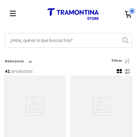
0
¿Hola, qué es lo que buscas hoy?
TÉRMINOS MÁS BUSCADOS
Filtrar
Relevancia
1
.
cuchillos
41
productos
2
.
cubiertos
3
.
sarten
4
.
ollas
5
.
lavaplatos
6
.
acero inoxidable
7
.
sartenes