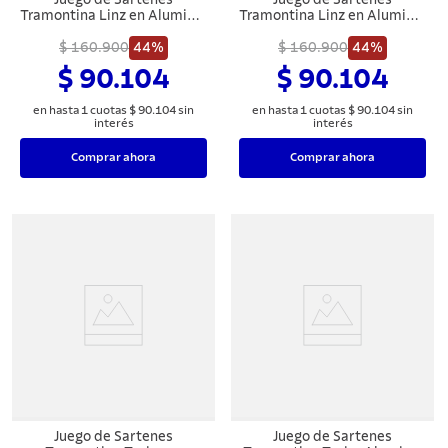
Tramontina Linz en Aluminio
Tramontina Linz en Aluminio
con Revestimiento Interno y
con Revestimiento Interno y
Externo Antiadherente
$ 160.900
44%
Externo Antiadherente
$ 160.900
44%
Starflon Max Rosa 03 Piezas
Starflon Max Negro 03
$ 90.104
$ 90.104
Piezas
en hasta
1
cuotas
$
90
.
104
sin
en hasta
1
cuotas
$
90
.
104
sin
interés
interés
Comprar ahora
Comprar ahora
Juego de Sartenes
Juego de Sartenes