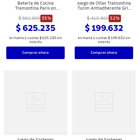
Batería de Cocina
Juego de Ollas Tramontina
Tramontina Paris en
Turim Antiadherente Gris
Aluminio con Revestimiento
de 7 Piezas
Interno y Externo
$ 961.900
35%
$ 415.900
52%
Antiadherente Starflon Max
$ 625.235
$ 199.632
Rojo 14 Piezas
en hasta
1
cuotas
$
625
.
235
sin
en hasta
1
cuotas
$
199
.
632
sin
interés
interés
Comprar ahora
Comprar ahora
Juego de Sartenes
Juego de Sartenes