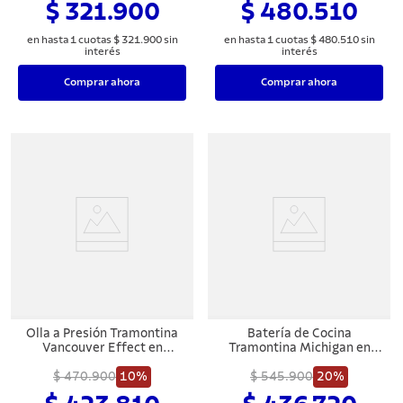
$ 321.900
$ 480.510
cm
en hasta
1
cuotas
$
321
.
900
sin
en hasta
1
cuotas
$
480
.
510
sin
interés
interés
Comprar ahora
Comprar ahora
Olla a Presión Tramontina
Batería de Cocina
Vancouver Effect en
Tramontina Michigan en
Aluminio con Revestimiento
Aluminio con Revestimiento
Interno y Externo en
$ 470.900
10%
Interno y Externo
$ 545.900
20%
Antiadherente Starflon Max
Antiadherente Starflon Max