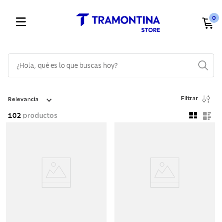
0
¿Hola, qué es lo que buscas hoy?
TÉRMINOS MÁS BUSCADOS
Filtrar
Relevancia
1
.
cuchillos
102
productos
2
.
cubiertos
3
.
sarten
4
.
ollas
5
.
lavaplatos
6
.
acero inoxidable
7
.
sartenes