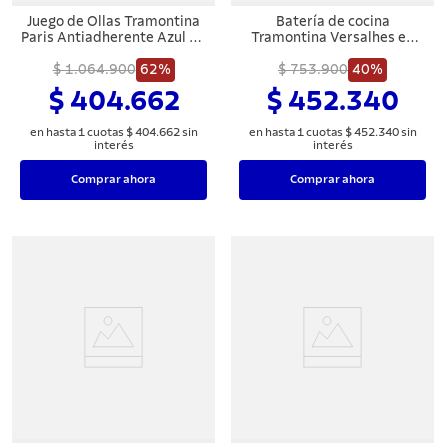
8
.
cuchillo
Juego de Ollas Tramontina
Batería de cocina
Paris Antiadherente Azul de
Tramontina Versalhes en
9
.
juego cuchillos
9 Piezas
aluminio con revestimiento
$ 1.064.900
62%
interno y externo con
$ 753.900
40%
10
.
olla
antiadherente Starflon Max
$ 404.662
$ 452.340
Azul 6 piezas
en hasta
1
cuotas
$
404
.
662
sin
en hasta
1
cuotas
$
452
.
340
sin
interés
interés
Comprar ahora
Comprar ahora