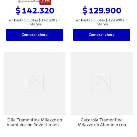
Externo en Antiadherente
$ 177.900
20%
Externo en Antiadherente
Starflon Max Almendra 24
Starflon Max Almendra 14
$ 142.320
$ 129.900
cm
cm
en hasta
1
cuotas
$
142
.
320
sin
en hasta
1
cuotas
$
129
.
900
sin
interés
interés
Comprar ahora
Comprar ahora
Olla Tramontina Milazzo en
Cacerola Tramontina
Aluminio con Revestimiento
Milazzo en Aluminio con
Interno y Externo en
Revestimiento Interno y
Antiadherente Starflon Max
Externo en Antiadherente