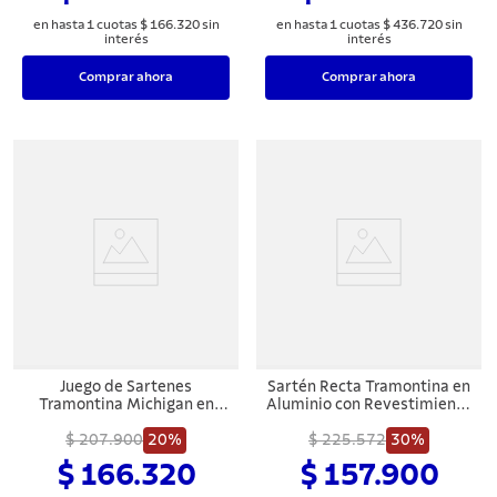
en hasta
1
cuotas
$
166
.
320
sin
en hasta
1
cuotas
$
436
.
720
sin
interés
interés
Comprar ahora
Comprar ahora
Juego de Sartenes
Sartén Recta Tramontina en
Tramontina Michigan en
Aluminio con Revestimiento
Aluminio con Revestimiento
Interno con Antiadherente
Interno y Externo con
$ 207.900
20%
Starflon Max y Externo de
$ 225.572
30%
Antiadherente Starflon Max
Silicona Rojo 30 cm 4,9 L
$ 166.320
$ 157.900
Verde Oliva 3 Piezas