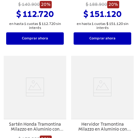
Externo en Antiadherente
$ 140.900
20%
Externo en Antiadherente
$ 188.900
20%
Starflon Max Almendra 24
Starflon Max Almendra 28
$ 112.720
$ 151.120
cm
cm
en hasta
1
cuotas
$
112
.
720
sin
en hasta
1
cuotas
$
151
.
120
sin
interés
interés
Comprar ahora
Comprar ahora
Sartén Honda Tramontina
Hervidor Tramontina
Milazzo en Aluminio con
Milazzo en Aluminio con
Revestimiento Interno y
Revestimiento Interno y