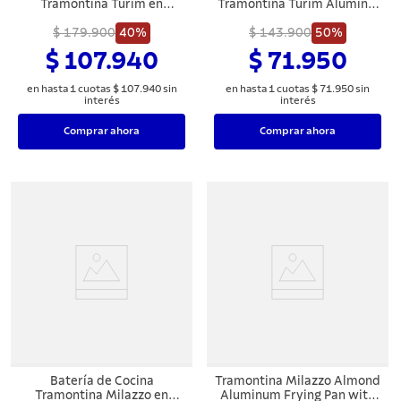
Tramontina Turim en
Tramontina Turim Aluminio
Aluminio con Revestimiento
Antiadherente Negro 2
Interno y Externo
$ 179.900
40%
$ 143.900
Piezas
50%
Antiadherente Starflon Max
$ 107.940
$ 71.950
Rojo 3 Piezas
en hasta
1
cuotas
$
107
.
940
sin
en hasta
1
cuotas
$
71
.
950
sin
interés
interés
Comprar ahora
Comprar ahora
Batería de Cocina
Tramontina Milazzo Almond
Tramontina Milazzo en
Aluminum Frying Pan with