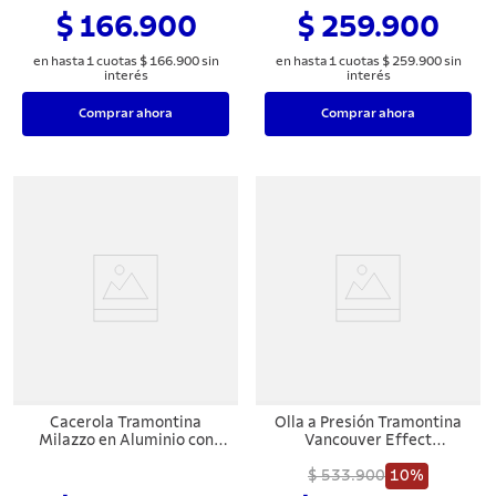
Almendra 16 cm
Starflon Max Almendra 20
$ 166.900
$ 259.900
cm
en hasta
1
cuotas
$
166
.
900
sin
en hasta
1
cuotas
$
259
.
900
sin
interés
interés
Comprar ahora
Comprar ahora
Cacerola Tramontina
Olla a Presión Tramontina
Milazzo en Aluminio con
Vancouver Effect
Revestimiento Interno y
Antiadherente 6 L
Externo en Antiadherente
$ 533.900
10%
Starflon Max Almendra 24