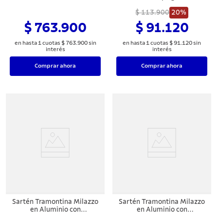
Aluminio con Revestimiento
Interior and Exterior
Interno y Externo en
Starflon Max Nonstick
$ 113.900
20%
Antiadherente Starflon Max
Coating, 20 cm
$ 763.900
$ 91.120
Almendra 4 Piezas
en hasta
1
cuotas
$
763
.
900
sin
en hasta
1
cuotas
$
91
.
120
sin
interés
interés
Comprar ahora
Comprar ahora
Sartén Tramontina Milazzo
Sartén Tramontina Milazzo
en Aluminio con
en Aluminio con
Revestimiento Interno y
Revestimiento Interno y