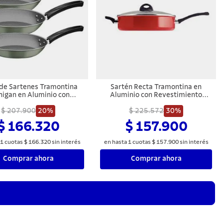
de Sartenes Tramontina
Sartén Recta Tramontina en
higan en Aluminio con
Aluminio con Revestimiento
miento Interno y Externo
Interno con Antiadherente
tiadherente Starflon Max
$ 207.900
20%
Starflon Max y Externo de Silicona
$ 225.572
30%
erde Oliva 3 Piezas
Rojo 30 cm 4,9 L
$ 166.320
$ 157.900
1
cuotas
$
166
.
320
sin interés
en hasta
1
cuotas
$
157
.
900
sin interés
Comprar ahora
Comprar ahora