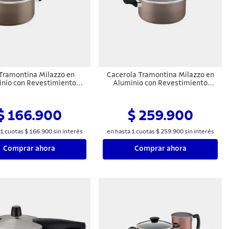
 Tramontina Milazzo en
Cacerola Tramontina Milazzo en
nio con Revestimiento
Aluminio con Revestimiento
nterno y Externo en
Interno y Externo en
dherente Starflon Max
Antiadherente Starflon Max
Almendra 16 cm
Almendra 20 cm
$ 166.900
$ 259.900
1
cuotas
$
166
.
900
sin interés
en hasta
1
cuotas
$
259
.
900
sin interés
Comprar ahora
Comprar ahora