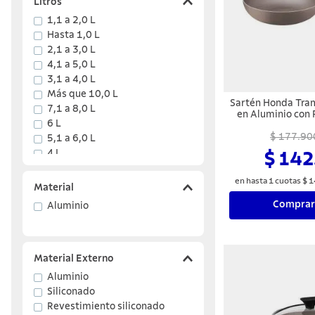
Litros
1,1 a 2,0 L
Hasta 1,0 L
2,1 a 3,0 L
4,1 a 5,0 L
3,1 a 4,0 L
Más que 10,0 L
Sartén Honda Tra
7,1 a 8,0 L
en Aluminio con
6 L
Interno y E
Antiadherente 
$ 177.90
5,1 a 6,0 L
Almendra
4 L
$ 142
Mostrar 3 más
en hasta
1
cuotas
$
1
Material
Comprar
Aluminio
Material Externo
Aluminio
Siliconado
Revestimiento siliconado