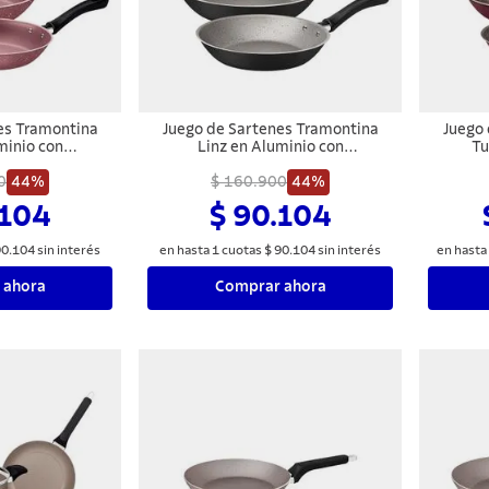
es Tramontina
Juego de Sartenes Tramontina
Juego 
minio con
Linz en Aluminio con
Tu
terno y Externo
Revestimiento Interno y Externo
Revesti
arflon Max Rosa
0
44%
Antiadherente Starflon Max
$ 160.900
44%
Antiadh
ezas
Negro 03 Piezas
.104
$ 90.104
90
.
104
sin interés
en hasta
1
cuotas
$
90
.
104
sin interés
en hasta
 ahora
Comprar ahora