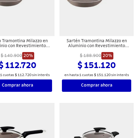
n Tramontina Milazzo en
Sartén Tramontina Milazzo en
nio con Revestimiento
Aluminio con Revestimiento
nterno y Externo en
Interno y Externo en
dherente Starflon Max
$ 140.900
20%
Antiadherente Starflon Max
$ 188.900
20%
Almendra 24 cm
Almendra 28 cm
$ 112.720
$ 151.120
1
cuotas
$
112
.
720
sin interés
en hasta
1
cuotas
$
151
.
120
sin interés
Comprar ahora
Comprar ahora