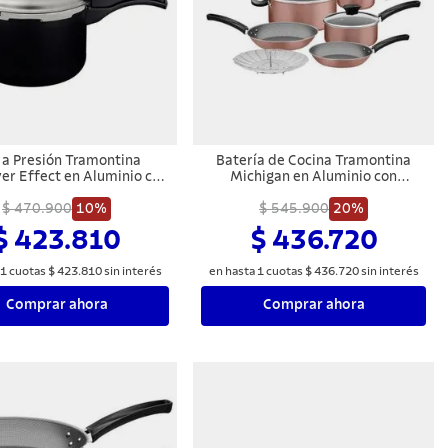
 a Presión Tramontina
Batería de Cocina Tramontina
er Effect en Aluminio con
Michigan en Aluminio con
miento Interno y Externo
Revestimiento Interno y Externo
iadherente Starflon Max
$ 470.900
10%
Antiadherente Starflon Max y
$ 545.900
20%
Negro 20 cm 4,5 L
Asas Siena Natural 8 Piezas
$ 423.810
$ 436.720
1
cuotas
$
423
.
810
sin interés
en hasta
1
cuotas
$
436
.
720
sin interés
Comprar ahora
Comprar ahora