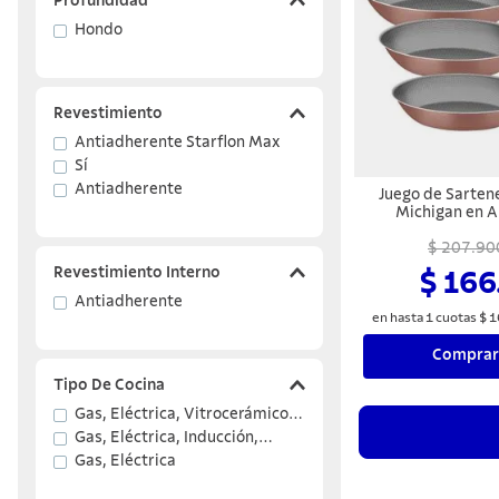
Profundidad
Hondo
Revestimiento
Antiadherente Starflon Max
Sí
Antiadherente
Juego de Sarten
Michigan en A
Revestimiento In
con Antiadherent
$ 207.90
Siena Natura
Revestimiento Interno
$ 166
Antiadherente
en hasta
1
cuotas
$
1
Comprar
Tipo De Cocina
Gas, Eléctrica, Vitrocerámico -
resistencia eléctrica
Gas, Eléctrica, Inducción,
Vitrocerámico - resist.
Gas, Eléctrica
eléctrica