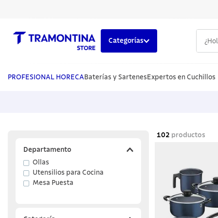
¿Hola,
Categorías
TÉRMINOS MÁS BUSCADOS
1
.
cuchillos
PROFESIONAL HORECA
Baterías y Sartenes
Expertos en Cuchillos
2
.
cubiertos
3
.
sarten
4
.
ollas
102
productos
5
.
lavaplatos
Departamento
Ollas
Utensilios para Cocina
Mesa Puesta