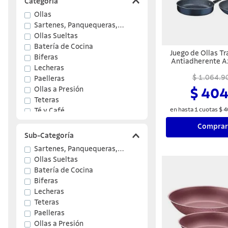
Categoría
Ollas
Sartenes, Panquequeras,
Omeleteras
Ollas Sueltas
Batería de Cocina
Juego de Ollas T
Biferas
Antiadherente Az
Lecheras
$ 1.064.9
Paelleras
Ollas a Presión
$ 404
Teteras
en hasta
1
cuotas
$
4
Té y Café
Comprar
Sub-Categoría
Sartenes, Panquequeras,
Omeleteras
Ollas Sueltas
Batería de Cocina
Biferas
Lecheras
Teteras
Paelleras
Ollas a Presión