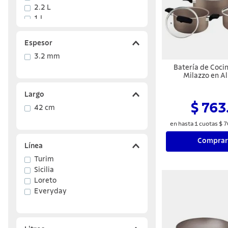
2.2 L
1 L
Mostrar 24 más
Espesor
3.2 mm
Batería de Coci
Milazzo en A
Revestimiento In
en Antiadherent
Largo
Almendra 
$ 763
42 cm
en hasta
1
cuotas
$
7
Comprar
Línea
Turim
Sicilia
Loreto
Everyday