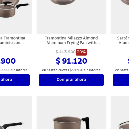
na Tramontina
Tramontina Milazzo Almond
Sarté
luminio con
Aluminum Frying Pan with
Alumi
terno y Externo
Interior and Exterior Starflon Max
I
e Starflon Max
Nonstick Coating, 20 cm
$ 113.900
20%
Antia
4 Piezas
.900
$ 91.120
63
.
900
sin interés
en hasta
1
cuotas
$
91
.
120
sin interés
en hasta
 ahora
Comprar ahora