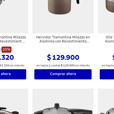
montina Milazzo
Hervidor Tramontina Milazzo en
Olla
 Revestimiento
Aluminio con Revestimiento
Alumi
xterno en
Interno y Externo en
I
Starflon Max
0
20%
Antiadherente Starflon Max
Antia
 24 cm
Almendra 14 cm
.320
$ 129.900
42
.
320
sin interés
en hasta
1
cuotas
$
129
.
900
sin interés
en hasta
 ahora
Comprar ahora