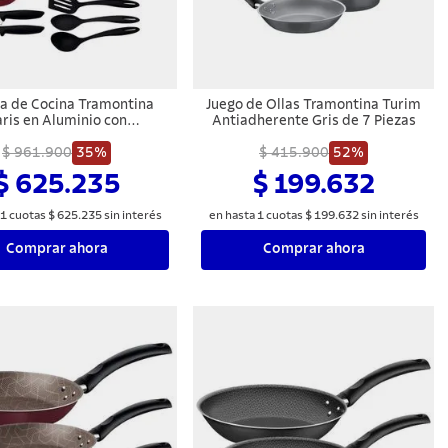
ía de Cocina Tramontina
Juego de Ollas Tramontina Turim
ris en Aluminio con
Antiadherente Gris de 7 Piezas
miento Interno y Externo
erente Starflon Max Rojo
$ 961.900
35%
$ 415.900
52%
14 Piezas
$ 625.235
$ 199.632
1
cuotas
$
625
.
235
sin interés
en hasta
1
cuotas
$
199
.
632
sin interés
Comprar ahora
Comprar ahora