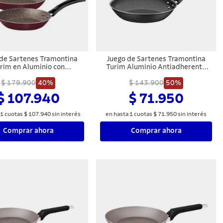
de Sartenes Tramontina
Juego de Sartenes Tramontina
rim en Aluminio con
Turim Aluminio Antiadherente
miento Interno y Externo
Negro 2 Piezas
erente Starflon Max Rojo
$ 179.900
40%
$ 143.900
50%
3 Piezas
$ 107.940
$ 71.950
1
cuotas
$
107
.
940
sin interés
en hasta
1
cuotas
$
71
.
950
sin interés
Comprar ahora
Comprar ahora