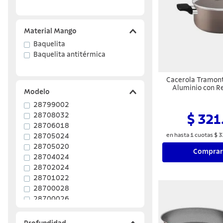
Material Mango
Baquelita
Baquelita antitérmica
Cacerola Tramont
Aluminio con R
Modelo
Interno y E
Antiadherente 
28799002
Almendra
28708032
$ 321
28706018
en hasta
1
cuotas
$
3
28705024
28705020
Comprar
28704024
28702024
28701022
28700028
28700026
Mostrar 64 más