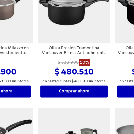
ina Milazzo en
Olla a Presión Tramontina
Olla
evestimiento
Vancouver Effect Antiadherente
Vancouv
xterno en
6 L
Revesti
Starflon Max
$ 533.900
10%
en Ant
 24 cm
.900
$ 480.510
21
.
900
sin interés
en hasta
1
cuotas
$
480
.
510
sin interés
en hasta
 ahora
Comprar ahora