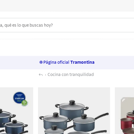
 qué es lo que buscas hoy?
6
.
acero inoxidable
7
.
sartenes
🌐 Página oficial
Tramontina
8
.
cuchillo
Cocina con tranquilidad
9
.
juego cuchillos
10
.
olla