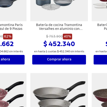
ramontina Paris
Batería de cocina Tramontina
Bater
ul de 9 Piezas
Versalhes en aluminio con
Pa
revestimiento interno y externo
Revesti
00
62%
con antiadherente Starflon Max
$ 753.900
40%
Antiadh
Azul 6 piezas
.662
$ 452.340
04
.
662
sin interés
en hasta
1
cuotas
$
452
.
340
sin interés
en hasta
 ahora
Comprar ahora