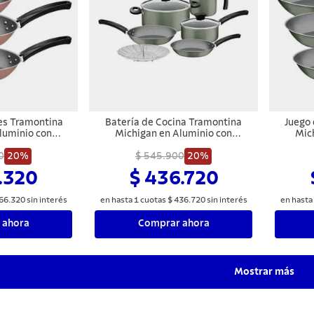
es Tramontina
Batería de Cocina Tramontina
Juego 
luminio con
Michigan en Aluminio con
Mic
terno y Externo
Revestimiento Interno y Externo
Revesti
e Starflon Max
0
20%
Antiadherente Starflon Max Asas
$ 545.900
20%
con An
l 3 Piezas
Verde Oliva 8 Piezas
V
.320
$ 436.720
66
.
320
sin interés
en hasta
1
cuotas
$
436
.
720
sin interés
en hasta
 ahora
Comprar ahora
Mostrar más