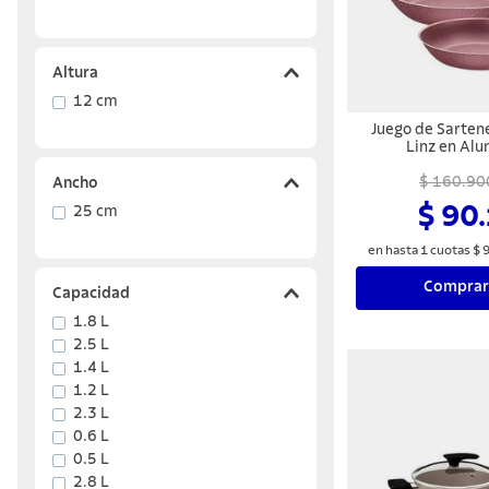
Altura
12 cm
Juego de Sarten
Linz en Alu
Revestimiento In
Antiadherente St
$ 160.90
Ancho
03 Pi
$ 90
25 cm
en hasta
1
cuotas
$
Comprar
Capacidad
1.8 L
2.5 L
1.4 L
1.2 L
2.3 L
0.6 L
0.5 L
2.8 L