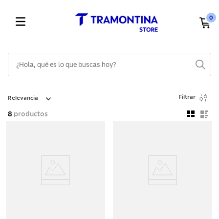
0
¿Hola, qué es lo que buscas hoy?
TÉRMINOS MÁS BUSCADOS
Filtrar
Relevancia
1
.
cuchillos
8
productos
2
.
cubiertos
3
.
sarten
4
.
lavaplatos
5
.
acero inoxidable
6
.
ollas
7
.
juego cuchillos