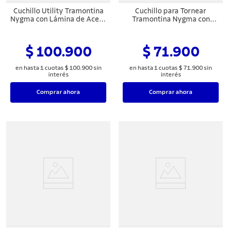
8
.
sartenes
Cuchillo Utility Tramontina
Cuchillo para Tornear
Nygma con Lámina de Acero
Tramontina Nygma con
9
.
cuchillo
Inoxidable y Mango de
Lámina de Acero Inoxidable
Polipropileno Texturizado
y Mango de Polipropileno
10
.
olla
Negro 6"
Texturizado Negro 3"
$ 100.900
$ 71.900
en hasta
1
cuotas
$
100
.
900
sin
en hasta
1
cuotas
$
71
.
900
sin
interés
interés
Comprar ahora
Comprar ahora