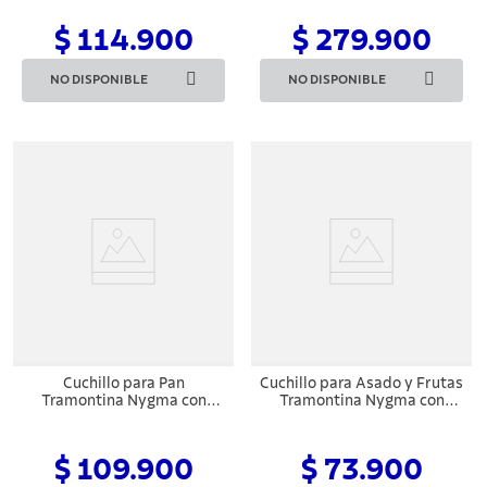
y Mango de Polipropileno
y Mango de Polipropileno
Texturizado Negro 7"
Negro 9 Piezas
$ 114.900
$ 279.900
NO DISPONIBLE
NO DISPONIBLE
Cuchillo para Pan
Cuchillo para Asado y Frutas
Tramontina Nygma con
Tramontina Nygma con
Lámina de Acero Inoxidable
Lámina de Acero Inoxidable
y Mango de Polipropileno
y Mango de Polipropileno
Texturizado Negro 8"
Texturizado Negro 5"
$ 109.900
$ 73.900