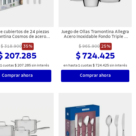
e cubiertos de 24 piezas
Juego de Ollas Tramontina Allegra
ntina Cosmos de acero
Acero Inoxidable Fondo Triple 7
dable con cuchillos para
Piezas
$ 318.900
asado
35%
$ 965.900
25%
$ 207.285
$ 724.425
1
cuotas
$
207
.
285
sin interés
en hasta
1
cuotas
$
724
.
425
sin interés
Comprar ahora
Comprar ahora