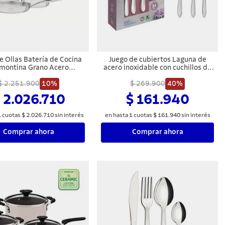
e Ollas Batería de Cocina
Juego de cubiertos Laguna de
montina Grano Acero
acero inoxidable con cuchillos de
Inoxidable 7 Piezas
mesa 24 piezas Tramontina
$ 2.251.900
10%
$ 269.900
40%
 2.026.710
$ 161.940
1
cuotas
$
2
.
026
.
710
sin interés
en hasta
1
cuotas
$
161
.
940
sin interés
Comprar ahora
Comprar ahora