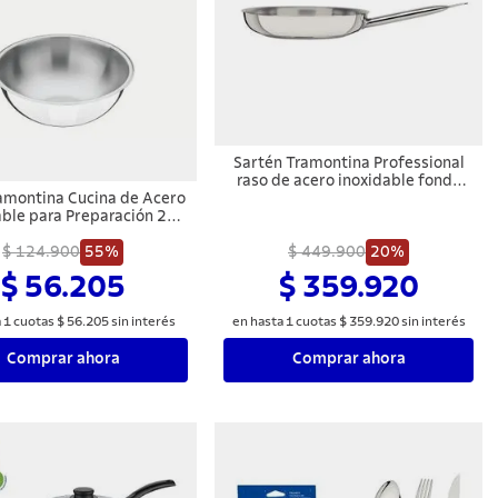
Sartén Tramontina Professional
raso de acero inoxidable fondo
amontina Cucina de Acero
triple con mango 30 cm 2,9 L
able para Preparación 24
 2,8 L Sin Embalaje
$ 124.900
55%
$ 449.900
20%
$ 56.205
$ 359.920
a
1
cuotas
$
56
.
205
sin interés
en hasta
1
cuotas
$
359
.
920
sin interés
Comprar ahora
Comprar ahora