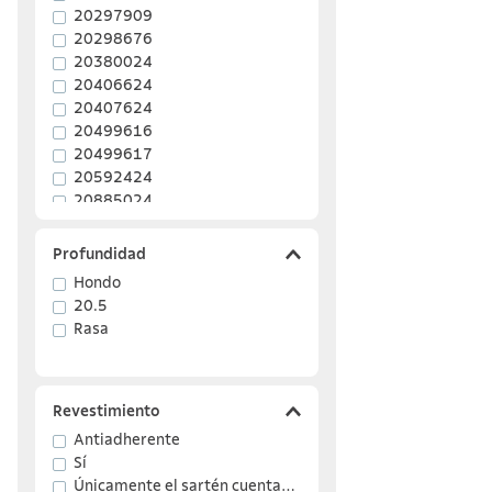
20297909
20298676
20380024
20406624
20407624
20499616
20499617
20592424
20885024
Mostrar 57 más
Profundidad
Hondo
20.5
Rasa
Revestimiento
Antiadherente
Sí
Únicamente el sartén cuenta