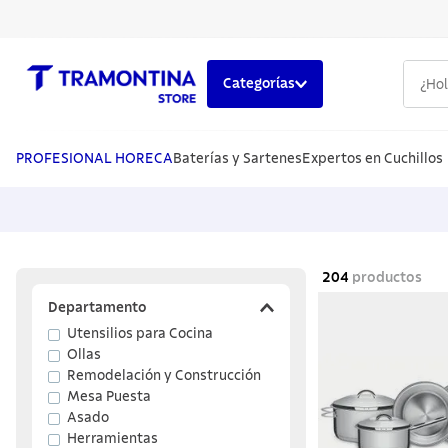
¿Hola,
Categorías
TÉRMINOS MÁS BUSCADOS
1
.
cuchillos
PROFESIONAL HORECA
Baterías y Sartenes
Expertos en Cuchillos
2
.
cubiertos
3
.
sarten
4
.
lavaplatos
204
productos
5
.
ollas
Departamento
Utensilios para Cocina
Ollas
Remodelación y Construcción
Mesa Puesta
Asado
Herramientas