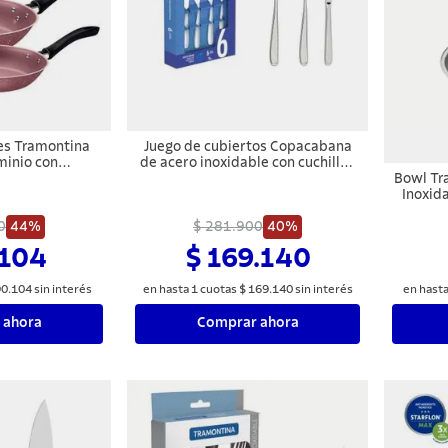
es Tramontina
Juego de cubiertos Copacabana
minio con
de acero inoxidable con cuchillos
terno y Externo
de mesa 24 piezas Tramontina
Bowl Tr
arflon Max Rosa
Inoxid
ezas
cm
0
44%
$ 281.900
40%
.104
$ 169.140
90
.
104
sin interés
en hasta
1
cuotas
$
169
.
140
sin interés
en hast
 ahora
Comprar ahora