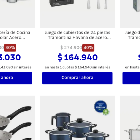
tería de Cocina
Juego de cubiertos de 24 piezas
Juego d
olar Acero
Tramontina Havana de acero
Tramo
 9 Piezas
inoxidable con cuchillos para
inoxi
00
30%
$ 274.900
asado
40%
3.030
$ 164.940
143
.
030
sin interés
en hasta
1
cuotas
$
164
.
940
sin interés
en hasta
 ahora
Comprar ahora