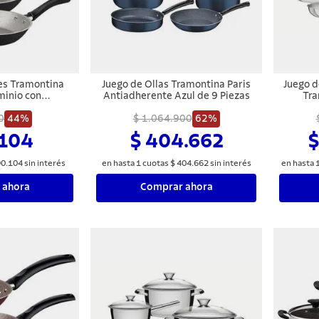
es Tramontina
Juego de Ollas Tramontina Paris
Juego d
minio con
Antiadherente Azul de 9 Piezas
Tra
terno y Externo
Starflon Max
0
44%
$ 1.064.900
62%
 Piezas
.104
$ 404.662
$
90
.
104
sin interés
en hasta
1
cuotas
$
404
.
662
sin interés
en hasta
 ahora
Comprar ahora