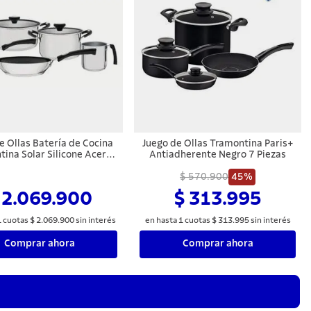
e Ollas Batería de Cocina
Juego de Ollas Tramontina Paris+
ina Solar Silicone Acero
Antiadherente Negro 7 Piezas
noxidable 10 Piezas
$ 570.900
45%
 2.069.900
$ 313.995
1
cuotas
$
2
.
069
.
900
sin interés
en hasta
1
cuotas
$
313
.
995
sin interés
Comprar ahora
Comprar ahora