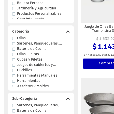
Belleza Personal
Jardinería y Agricultura
Productos Personalizables
Casa Inteligente
Juego de Ollas Ba
Tramontina S
Categoría
Inoxidable
Ollas
$ 1.632.9
Sartenes, Panquequeras,
$ 1.14
Omeleteras
Batería de Cocina
Ollas Sueltas
en hasta
1
cuotas
$
1
.
Cubas y Piletas
Comprar
Juegos de cubiertos y
Cubiertos
Cuchillos
Herramientas Manuales
Herramientas
Asaderas y Moldes
Mostrar 20 más
Sub-Categoría
Sartenes, Panquequeras,
Omeleteras
Batería de Cocina