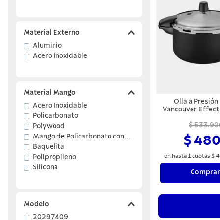
Material Externo
Aluminio
Acero inoxidable
Material Mango
Olla a Presió
Acero Inoxidable
Vancouver Effect
Policarbonato
6 
$ 533.90
Polywood
Mango de Policarbonato con
$ 480
Fibra de Vidrio
Baquelita
en hasta
1
cuotas
$
4
Polipropileno
Silicona
Comprar
Modelo
20297409