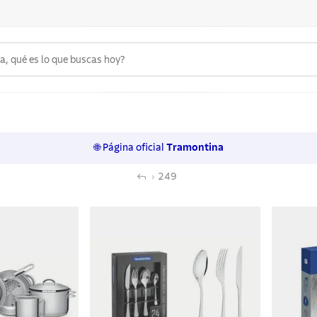
 qué es lo que buscas hoy?
6
.
acero inoxidable
7
.
sartenes
🌐 Página oficial
Tramontina
8
.
juego cuchillos
249
9
.
cuchillo
10
.
olla