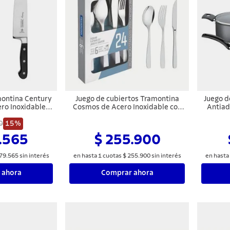
montina Century
Juego de cubiertos Tramontina
Juego d
ro Inoxidable y
Cosmos de Acero Inoxidable con
Antiad
bonato y Fibra
Cuchillos para Asado Acabado
0
io 8"
15%
Brillante y Mate 24 piezas
.565
$ 255.900
79
.
565
sin interés
en hasta
1
cuotas
$
255
.
900
sin interés
en hasta
 ahora
Comprar ahora