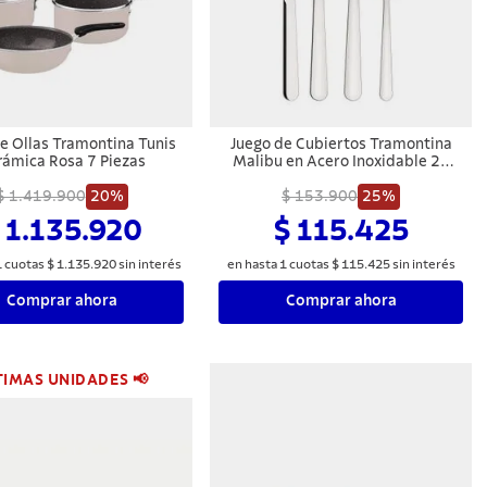
e Ollas Tramontina Tunis
Juego de Cubiertos Tramontina
rámica Rosa 7 Piezas
Malibu en Acero Inoxidable 24
Piezas
$ 1.419.900
20%
$ 153.900
25%
 1.135.920
$ 115.425
1
cuotas
$
1
.
135
.
920
sin interés
en hasta
1
cuotas
$
115
.
425
sin interés
Comprar ahora
Comprar ahora
TIMAS UNIDADES 📢