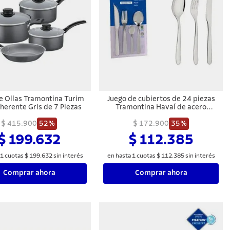
e Ollas Tramontina Turim
Juego de cubiertos de 24 piezas
herente Gris de 7 Piezas
Tramontina Havaí de acero
inoxidable con cuchillos para
$ 415.900
52%
$ 172.900
asado
35%
$ 199.632
$ 112.385
1
cuotas
$
199
.
632
sin interés
en hasta
1
cuotas
$
112
.
385
sin interés
Comprar ahora
Comprar ahora