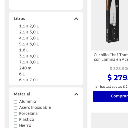
Litros
1,1 a 2,0 L
2,1 a 3,0 L
4,1 a 5,0 L
5,1 a 6,0 L
1,6 L
Cuchillo Chef Tra
3,1 a 4,0 L
con Lámina en Ace
7,1 a 8,0 L
Mango en Policar
240 ml
$ 328.90
de Vidr
6 L
$ 279
6,1 a 7,0 L
en hasta
1
cuotas
$
2
Mostrar 2 más
Material
Comprar
Aluminio
Acero Inoxidable
Porcelana
Plástico
Hierro