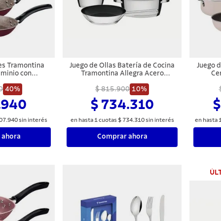
es Tramontina
Juego de Ollas Batería de Cocina
Juego d
uminio con
Tramontina Allegra Acero
Ce
terno y Externo
Inoxidable 7 Piezas
arflon Max Rojo
0
40%
$ 815.900
10%
zas
.940
$ 734.310
$
07
.
940
sin interés
en hasta
1
cuotas
$
734
.
310
sin interés
en hasta
 ahora
Comprar ahora
ÚL