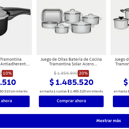
n Tramontina
Juego de Ollas Batería de Cocina
Juego d
 Antiadherente
Tramontina Solar Acero
Tramont
L
Inoxidable 10 Piezas
I
0
10%
$ 1.856.900
20%
.510
$ 1.485.520
$
80
.
510
sin interés
en hasta
1
cuotas
$
1
.
485
.
520
sin interés
en hasta
 ahora
Comprar ahora
Mostrar más