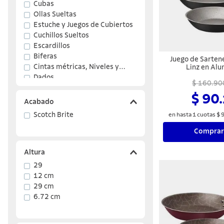
Cubas
Ollas Sueltas
Estuche y Juegos de Cubiertos
Cuchillos Sueltos
Escardillos
Biferas
Juego de Sarten
Cintas métricas, Niveles y
Linz en Alu
Revestimiento In
Herramientas para Medición
Dados
Antiadherente 
$ 160.90
Mostrar 14 más
Negro 03
$ 90
Acabado
Scotch Brite
en hasta
1
cuotas
$
Comprar
Altura
29
12 cm
29 cm
6.72 cm