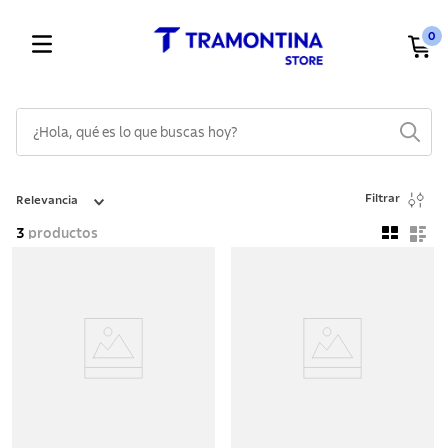
0
¿Hola, qué es lo que buscas hoy?
TÉRMINOS MÁS BUSCADOS
Filtrar
Relevancia
1
.
cuchillos
3
productos
2
.
cubiertos
3
.
sarten
4
.
ollas
5
.
lavaplatos
6
.
acero inoxidable
7
.
sartenes