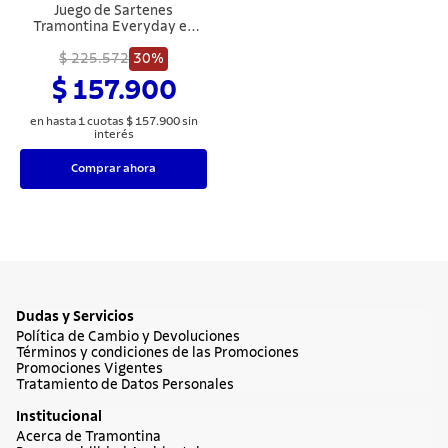
Juego de Sartenes
Tramontina Everyday en
Aluminio con Revestimiento
Interno Starflon Max y
$ 225.572
30%
Externo Siliconado Rojo 02
$ 157.900
Piezas
en hasta
1
cuotas
$
157
.
900
sin
interés
Comprar ahora
Dudas y Servicios
Política de Cambio y Devoluciones
Términos y condiciones de las Promociones
Promociones Vigentes
Tratamiento de Datos Personales
Institucional
Acerca de Tramontina