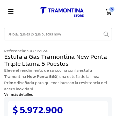
0
¿Hola, qué es lo que buscas hoy?
TÉRMINOS MÁS BUSCADOS
Referencia
:
94716124
1
.
cuchillos
Estufa a Gas Tramontina New Penta
Triple Llama 5 Puestos
2
.
cubiertos
Eleve el rendimiento de su cocina con la estufa
3
.
sarten
Tramontina
New Penta 5GX
, una estufa de la línea
4
.
lavaplatos
Prime
diseñada para quienes buscan la resistencia del
acero inoxidabl...
5
.
ollas
Ver más detalles
6
.
acero inoxidable
$ 5.972.900
7
.
sartenes