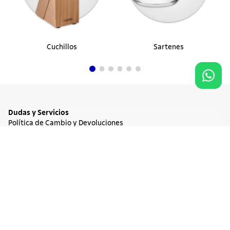
Cuchillos
Sartenes
Dudas y Servicios
Política de Cambio y Devoluciones
Términos y condiciones de las Promociones
Promociones Vigentes
NO DISPONIBLE
$ 5.972.900
Tratamiento de Datos Personales
Institucional
Acerca de Tramontina
Responsabilidad Ambiental
Consejos Tramontina
Canal de Denuncia
Conozca Tramontina
Nuestra Historia