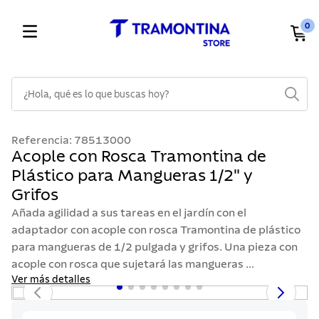
0
¿Hola, qué es lo que buscas hoy?
TÉRMINOS MÁS BUSCADOS
Referencia
:
78513000
1
.
cuchillos
Acople con Rosca Tramontina de
Plástico para Mangueras 1/2" y
2
.
cubiertos
Grifos
3
.
sarten
Añada agilidad a sus tareas en el jardín con el
4
.
ollas
adaptador con acople con rosca Tramontina de plástico
para mangueras de 1/2 pulgada y grifos. Una pieza con
5
.
lavaplatos
acople con rosca que sujetará las mangueras ...
6
.
acero inoxidable
Ver más detalles
7
.
sartenes