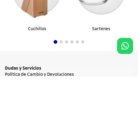
Cuchillos
Sartenes
Dudas y Servicios
Política de Cambio y Devoluciones
Términos y condiciones de las Promociones
Promociones Vigentes
Agregar al carrito
$ 5130
Tratamiento de Datos Personales
Institucional
Acerca de Tramontina
Responsabilidad Ambiental
Consejos Tramontina
Canal de Denuncia
Conozca Tramontina
Nuestra Historia