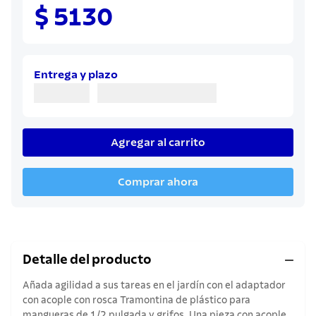
8
.
cuchillo
$ 5130
9
.
juego cuchillos
10
.
olla
Entrega y plazo
Agregar al carrito
Comprar ahora
Detalle del producto
Añada agilidad a sus tareas en el jardín con el adaptador
con acople con rosca Tramontina de plástico para
mangueras de 1/2 pulgada y grifos. Una pieza con acople