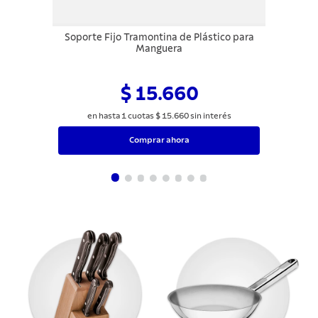
Soporte Fijo Tramontina de Plástico para
Manguera
$ 15.660
en hasta
1
cuotas
$
15
.
660
sin interés
Comprar ahora