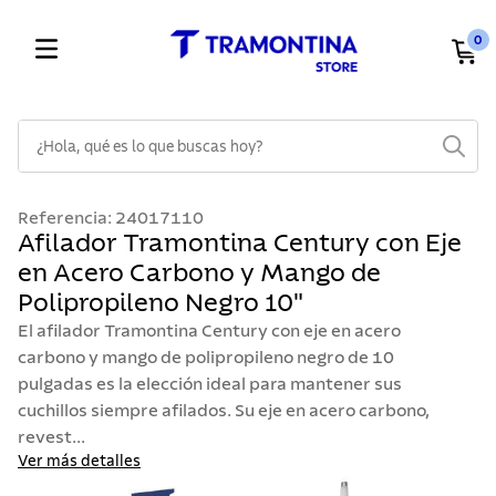
0
¿Hola, qué es lo que buscas hoy?
TÉRMINOS MÁS BUSCADOS
Referencia
:
24017110
1
.
cuchillos
Afilador Tramontina Century con Eje
en Acero Carbono y Mango de
2
.
cubiertos
Polipropileno Negro 10"
3
.
sarten
El afilador Tramontina Century con eje en acero
4
.
lavaplatos
carbono y mango de polipropileno negro de 10
pulgadas es la elección ideal para mantener sus
5
.
ollas
cuchillos siempre afilados. Su eje en acero carbono,
6
.
acero inoxidable
revest...
7
.
sartenes
Ver más detalles