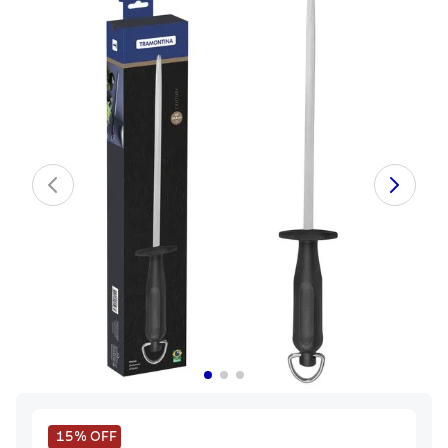
8
.
juego cuchillos
9
.
cuchillo
10
.
olla
15%
OFF