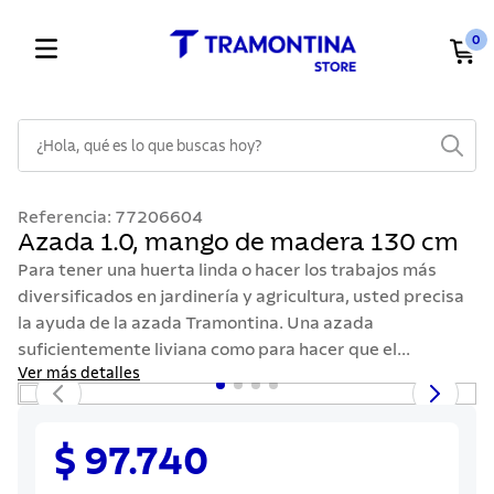
0
¿Hola, qué es lo que buscas hoy?
TÉRMINOS MÁS BUSCADOS
Referencia
:
77206604
1
.
cuchillos
Azada 1.0, mango de madera 130 cm
2
.
cubiertos
Para tener una huerta linda o hacer los trabajos más
diversificados en jardinería y agricultura, usted precisa
3
.
sarten
la ayuda de la azada Tramontina. Una azada
4
.
lavaplatos
suficientemente liviana como para hacer que el...
Ver más detalles
5
.
ollas
6
.
acero inoxidable
$ 97.740
7
.
sartenes