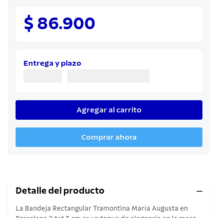
8
.
juego cuchillos
9
.
$ 86.900
cuchillo
10
.
olla
Entrega y plazo
Agregar al carrito
Comprar ahora
Detalle del producto
La Bandeja Rectangular Tramontina Maria Augusta en