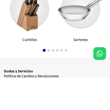
Cuchillos
Sartenes
Dudas y Servicios
Política de Cambio y Devoluciones
Términos y condiciones de las Promociones
Promociones Vigentes
Agregar al carrito
$ 86.900
Tratamiento de Datos Personales
Institucional
Acerca de Tramontina
Responsabilidad Ambiental
Consejos Tramontina