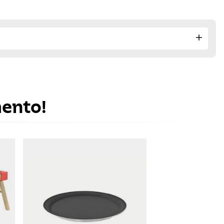
mento!