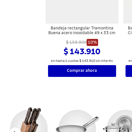
Bandeja rectangular Tramontina
B
Buena acero inoxidable 49 x 33 cm
$ 159.900
10%
$ 143.910
en hasta
1
cuotas
$
143
.
910
sin interés
en
Comprar ahora