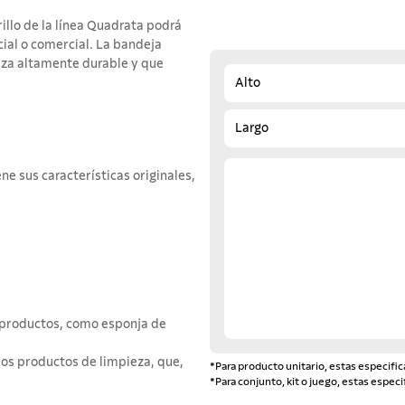
illo de la línea Quadrata podrá
cial o comercial. La bandeja
eza altamente durable y que
Alto
Largo
e sus características originales,
e productos, como esponja de
los productos de limpieza, que,
*Para producto unitario, estas especific
*Para conjunto, kit o juego, estas especi