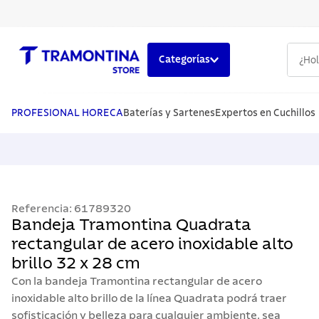
¿Hola,
Categorías
TÉRMINOS MÁS BUSCADOS
1
.
cuchillos
PROFESIONAL HORECA
Baterías y Sartenes
Expertos en Cuchillos
2
.
cubiertos
3
.
sarten
4
.
lavaplatos
Referencia
:
61789320
5
.
ollas
Bandeja Tramontina Quadrata
rectangular de acero inoxidable alto
brillo 32 x 28 cm
Con la bandeja Tramontina rectangular de acero
inoxidable alto brillo de la línea Quadrata podrá traer
sofisticación y belleza para cualquier ambiente, sea