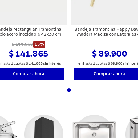
andeja rectangular Tramontina
Bandeja Tramontina Happy Day
Ciclo acero inoxidable 42x30 cm
Madera Maciza con Laterales 
Polipropileno Coral y Patas
$ 166.900
15%
Plegables
$ 141.865
$ 89.900
 hasta
1
cuotas
$
141
.
865
sin interés
en hasta
1
cuotas
$
89
.
900
sin inter
Comprar ahora
Comprar ahora