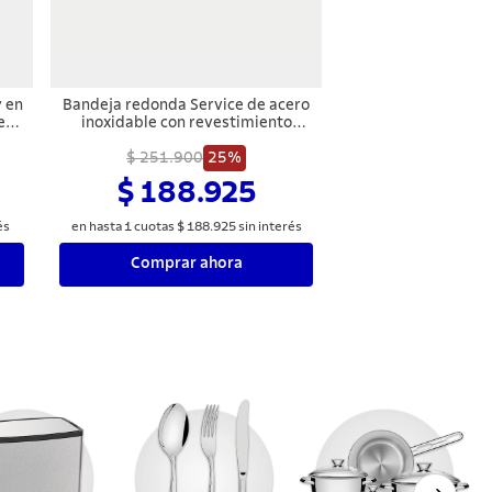
 en
Bandeja redonda Service de acero
en
inoxidable con revestimiento
interno antideslizante de 40 cm
$ 251.900
Tramontina
25%
$ 188.925
és
en hasta
1
cuotas
$
188
.
925
sin interés
Comprar ahora