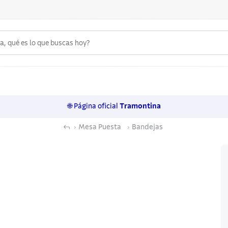
 qué es lo que buscas hoy?
6
.
acero inoxidable
7
.
sartenes
🌐 Página oficial
Tramontina
8
.
juego cuchillos
Mesa Puesta
Bandejas
9
.
cuchillo
10
.
olla