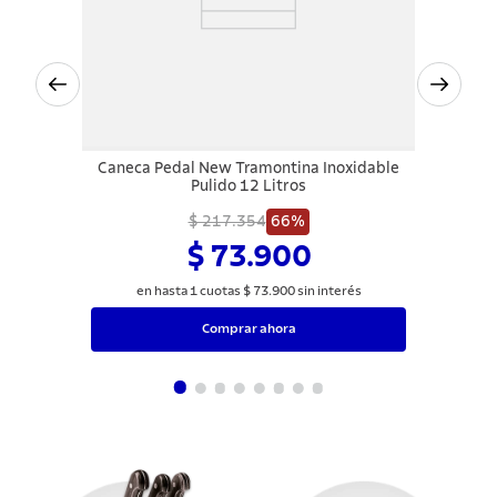
Caneca Pedal New Tramontina Inoxidable
Pulido 12 Litros
$ 217.354
66%
$ 73.900
en hasta
1
cuotas
$
73
.
900
sin interés
Comprar ahora