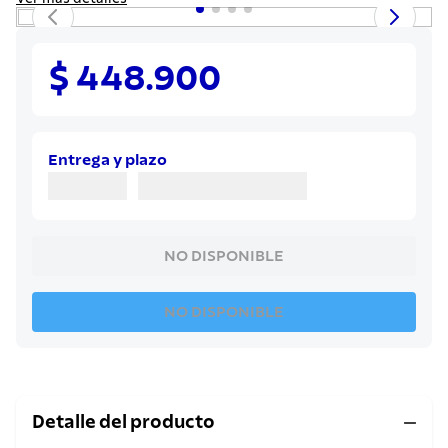
8
.
juego cuchillos
9
.
cuchillo
$ 448.900
10
.
olla
Entrega y plazo
NO DISPONIBLE
NO DISPONIBLE
Detalle del producto