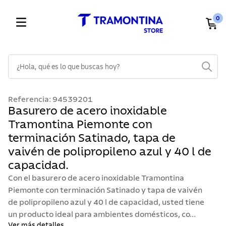
0
¿Hola, qué es lo que buscas hoy?
TÉRMINOS MÁS BUSCADOS
Referencia
:
94539201
1
.
cuchillos
Basurero de acero inoxidable
Tramontina Piemonte con
2
.
cubiertos
terminación Satinado, tapa de
3
.
sarten
vaivén de polipropileno azul y 40 l de
4
.
lavaplatos
capacidad.
5
.
ollas
Con el basurero de acero inoxidable Tramontina
Piemonte con terminación Satinado y tapa de vaivén
6
.
acero inoxidable
de polipropileno azul y 40 l de capacidad, usted tiene
7
.
sartenes
un producto ideal para ambientes domésticos, co...
Ver más detalles