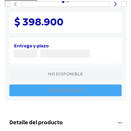
8
.
juego cuchillos
9
.
cuchillo
$ 398.900
10
.
olla
Entrega y plazo
NO DISPONIBLE
NO DISPONIBLE
Detalle del producto