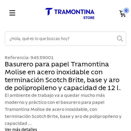
0
¿Hola, qué es lo que buscas hoy?
TÉRMINOS MÁS BUSCADOS
Referencia
:
94539001
1
.
cuchillos
Basurero para papel Tramontina
Molise en acero inoxidable con
2
.
cubiertos
terminación Scotch Brite, base y aro
3
.
sarten
de polipropileno y capacidad de 12 l.
4
.
lavaplatos
El ambiente de trabajo va a quedar mucho más
5
.
ollas
moderno y práctico con el basurero para papel
Tramontina Molise de acero inoxidable, con
6
.
acero inoxidable
terminación Scotch Brite, base y aro de polipropileno y
7
.
sartenes
capacidad ...
Ver más detalles