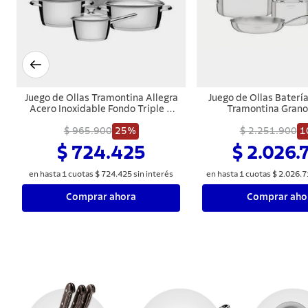
Juego de Ollas Tramontina Allegra
Juego de Ollas Baterí
Acero Inoxidable Fondo Triple 7
Tramontina Grano
Piezas
Inoxidable 7 Pi
$ 965.900
25%
$ 2.251.900
1
$ 724.425
$ 2.026.
en hasta
1
cuotas
$
724
.
425
sin interés
en hasta
1
cuotas
$
2
.
026
.
7
Comprar ahora
Comprar aho