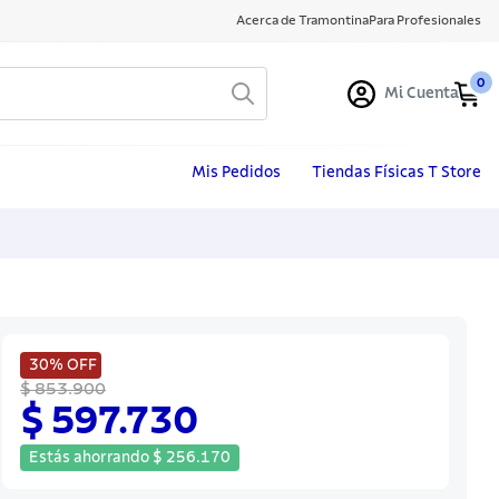
Acerca de Tramontina
Para Profesionales
0
Mi Cuenta
Mis Pedidos
Tiendas Físicas T Store
30%
OFF
$ 853.900
$ 597.730
Estás ahorrando
$
256
.
170