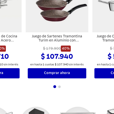
a de Cocina
Juego de Sartenes Tramontina
Juego de O
 Acero
Turim en Aluminio con
Tramon
ezas
Revestimiento Interno y Externo
Ino
0%
Antiadherente Starflon Max Rojo 3
$ 179.900
40%
$ 
Piezas
710
$ 107.940
$
10
sin interés
en hasta
1
cuotas
$
107
.
940
sin interés
en hasta
1
c
ra
Comprar ahora
C