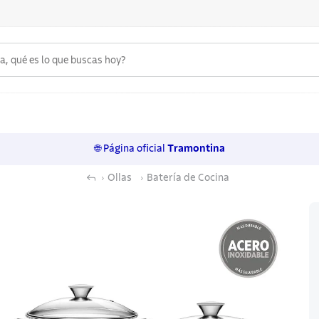
 qué es lo que buscas hoy?
6
.
acero inoxidable
7
.
sartenes
🌐 Página oficial
Tramontina
8
.
juego cuchillos
Ollas
Batería de Cocina
9
.
cuchillo
10
.
olla