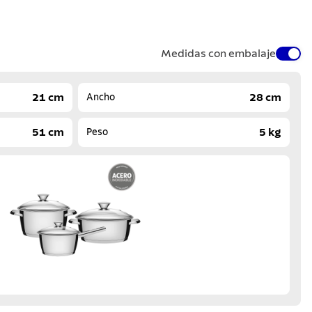
Medidas con embalaje
21 cm
28 cm
Ancho
51 cm
5 kg
Peso