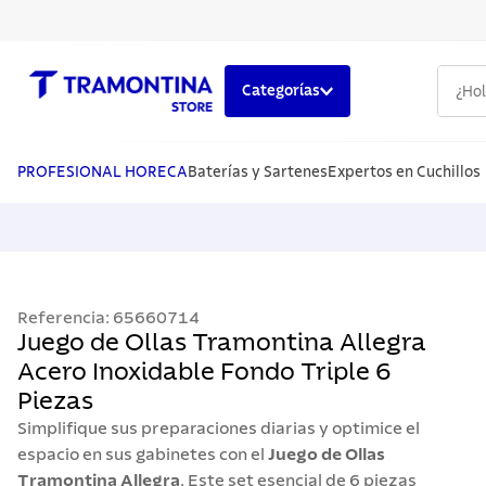
¿Hola,
Categorías
TÉRMINOS MÁS BUSCADOS
1
.
cuchillos
PROFESIONAL HORECA
Baterías y Sartenes
Expertos en Cuchillos
2
.
cubiertos
3
.
sarten
4
.
lavaplatos
Referencia
:
65660714
5
.
ollas
Juego de Ollas Tramontina Allegra
Acero Inoxidable Fondo Triple 6
Piezas
Simplifique sus preparaciones diarias y optimice el
espacio en sus gabinetes con el
Juego de Ollas
Tramontina Allegra
. Este set esencial de 6 piezas