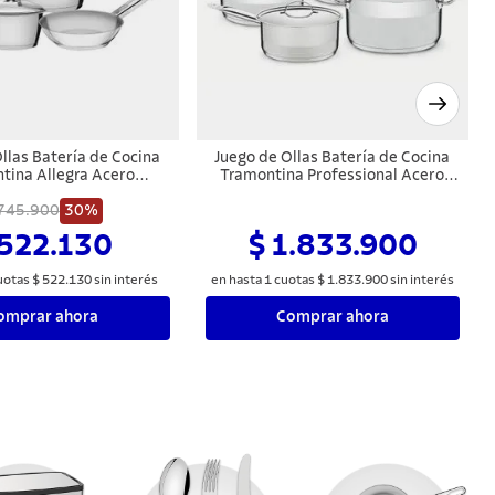
llas Batería de Cocina
Juego de Ollas Batería de Cocina
tina Allegra Acero
Tramontina Professional Acero
xidable 5 Piezas
Inoxidable 8 Piezas
745.900
30%
 522.130
$ 1.833.900
uotas
$
522
.
130
sin interés
en hasta
1
cuotas
$
1
.
833
.
900
sin interés
omprar ahora
Comprar ahora