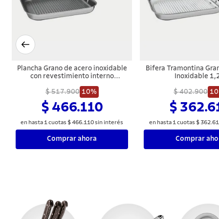
Plancha Grano de acero inoxidable
Bifera Tramontina Gra
con revestimiento interno
Inoxidable 1,
antiadherente de 1,9 l Tramontina
$ 517.900
10%
$ 402.900
1
$ 466.110
$ 362.6
en hasta
1
cuotas
$
466
.
110
sin interés
en hasta
1
cuotas
$
362
.
61
Comprar ahora
Comprar aho