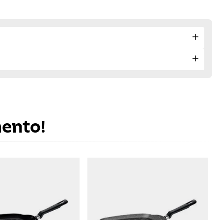
mento!