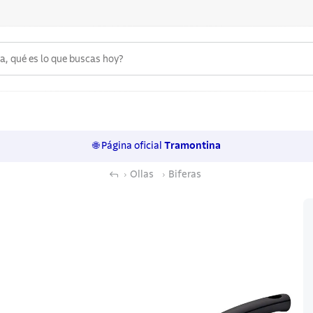
 qué es lo que buscas hoy?
6
.
acero inoxidable
7
.
sartenes
🌐 Página oficial
Tramontina
8
.
cuchillo
Ollas
Biferas
9
.
juego cuchillos
10
.
olla