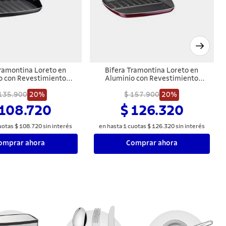
Tramontina Loreto en
Bifera Tramontina Loreto en
o con Revestimiento
Aluminio con Revestimiento
ntiadherente Starflon
Interno Antiadherente Starflon
o Baquelita 26 cm 1,0
135.900
20%
Max y Exterior Siliconado Rojo 26
$ 157.900
20%
L Grafito
cm
 108.720
$ 126.320
uotas
$
108
.
720
sin interés
en hasta
1
cuotas
$
126
.
320
sin interés
omprar ahora
Comprar ahora