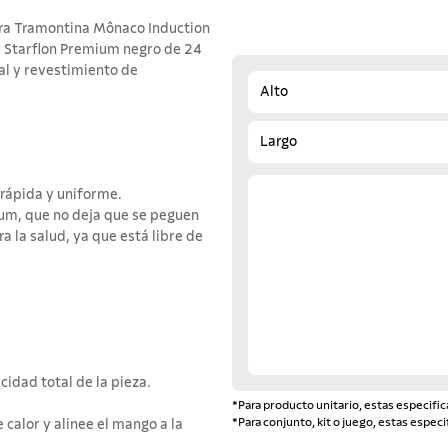
era Tramontina Mônaco Induction
e Starflon Premium negro de 24
al y revestimiento de
Alto
Largo
rápida y uniforme.
ium, que no deja que se peguen
ra la salud, ya que está libre de
idad total de la pieza.
*Para producto unitario, estas especific
*Para conjunto, kit o juego, estas especi
e calor y alinee el mango a la