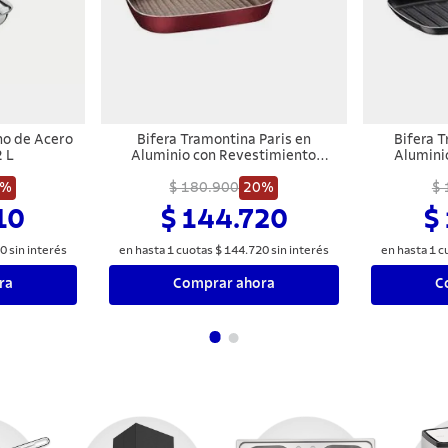
no de Acero
Bifera Tramontina Paris en
Bifera 
2 L
Aluminio con Revestimiento
Alumini
Interno con Antiadherente Starflon
Interno A
0%
Max y Externo de Silicona Rojo 28
$ 180.900
20%
Max y Mang
$ 
cm 2,3 L
10
$ 144.720
$
0
sin interés
en hasta
1
cuotas
$
144
.
720
sin interés
en hasta
1
c
ra
Comprar ahora
C