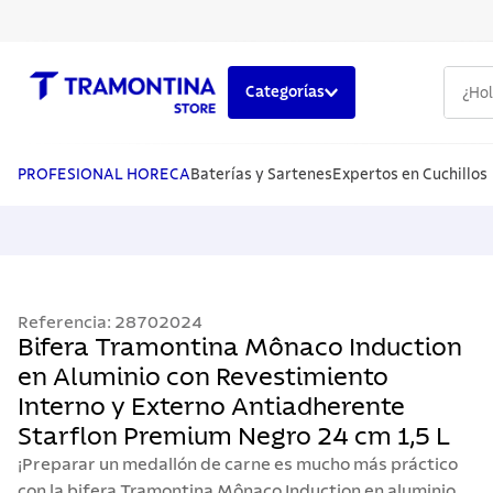
¿Hola,
Categorías
TÉRMINOS MÁS BUSCADOS
1
.
cuchillos
PROFESIONAL HORECA
Baterías y Sartenes
Expertos en Cuchillos
2
.
cubiertos
3
.
sarten
4
.
ollas
Referencia
:
28702024
5
.
lavaplatos
Bifera Tramontina Mônaco Induction
en Aluminio con Revestimiento
Interno y Externo Antiadherente
Starflon Premium Negro 24 cm 1,5 L
¡Preparar un medallón de carne es mucho más práctico
con la bifera Tramontina Mônaco Induction en aluminio