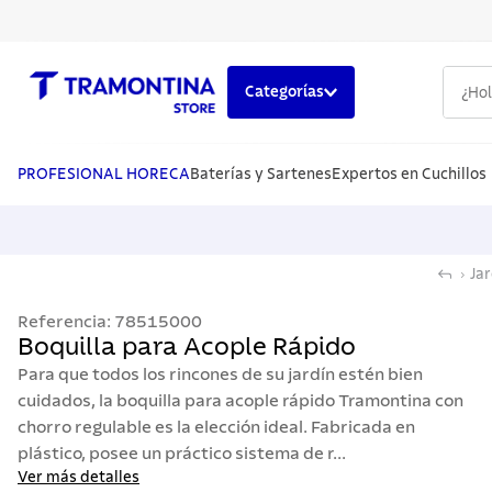
¿Hola,
Categorías
TÉRMINOS MÁS BUSCADOS
1
.
cuchillos
PROFESIONAL HORECA
Baterías y Sartenes
Expertos en Cuchillos
2
.
cubiertos
3
.
sarten
Jar
4
.
ollas
Referencia
:
78515000
5
.
lavaplatos
Boquilla para Acople Rápido
Para que todos los rincones de su jardín estén bien
cuidados, la boquilla para acople rápido Tramontina con
chorro regulable es la elección ideal. Fabricada en
plástico, posee un práctico sistema de r...
Ver más detalles