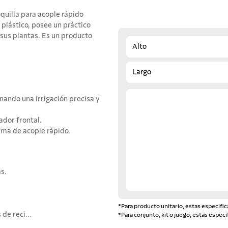
oquilla para acople rápido
 plástico, posee un práctico
e sus plantas. Es un producto
Alto
Largo
nando una irrigación precisa y
ador frontal.
tema de acople rápido.
as.
*Para producto unitario, estas especific
de reci...
*Para conjunto, kit o juego, estas especi