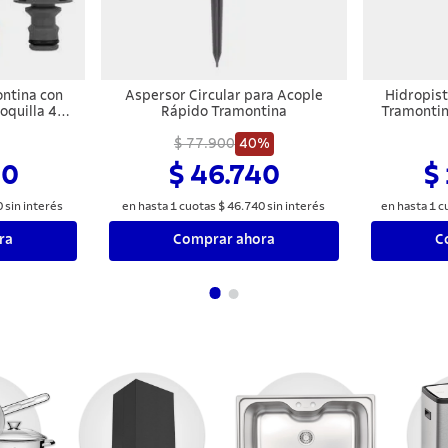
ntina con
Aspersor Circular para Acople
Hidropis
oquilla 4
Rápido Tramontina
Tramontin
Cho
$ 77.900
40%
30
$ 46.740
$
0
sin interés
en hasta
1
cuotas
$
46
.
740
sin interés
en hasta
1
c
ra
Comprar ahora
C