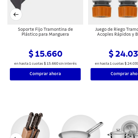
Soporte Fijo Tramontina de
Juego de Riego Tramo
Plástico para Manguera
Acoples Rápidos y B
Piezas
$ 15.660
$ 24.0
en hasta
1
cuotas
$
15
.
660
sin interés
en hasta
1
cuotas
$
24
.
03
Comprar ahora
Comprar aho