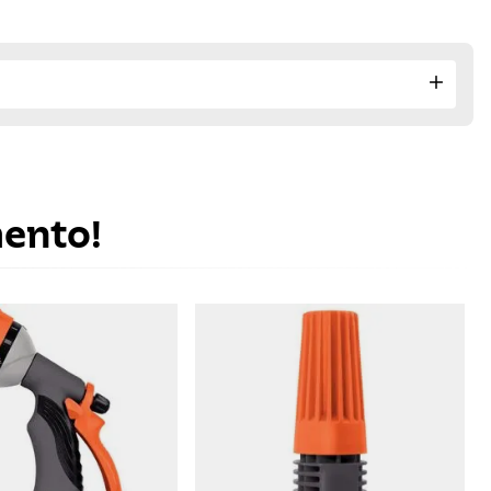
mento!