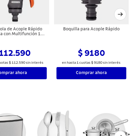
tola de Acople Rápido
Boquilla para Acople Rápido
a con Multifunción 10
rros Diferentes
 112.590
$ 9180
uotas
$
112
.
590
sin interés
en hasta
1
cuotas
$
9180
sin interés
omprar ahora
Comprar ahora