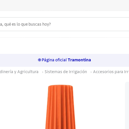
 qué es lo que buscas hoy?
6
.
acero inoxidable
7
.
sartenes
🌐 Página oficial
Tramontina
8
.
cuchillo
dinería y Agricultura
Sistemas de Irrigación
Accesorios para Irr
9
.
juego cuchillos
10
.
olla