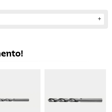
mento!