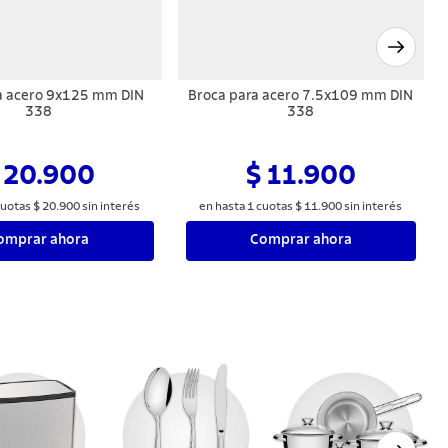
a acero 9x125 mm DIN
Broca para acero 7.5x109 mm DIN
338
338
 20.900
$ 11.900
uotas
$
20
.
900
sin interés
en hasta
1
cuotas
$
11
.
900
sin interés
omprar ahora
Comprar ahora