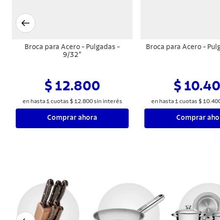
Broca para Acero - Pulgadas -
Broca para Acero - Pul
9/32"
$ 12.800
$ 10.4
en hasta
1
cuotas
$
12
.
800
sin interés
en hasta
1
cuotas
$
10
.
40
Comprar ahora
Comprar aho