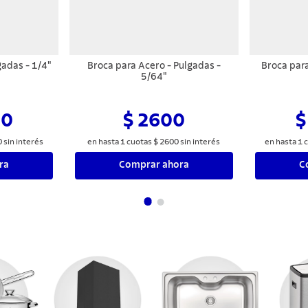
gadas - 1/4"
Broca para Acero - Pulgadas -
Broca par
5/64"
00
$ 2600
$
0
sin interés
en hasta
1
cuotas
$
2600
sin interés
en hasta
1
c
ra
Comprar ahora
C