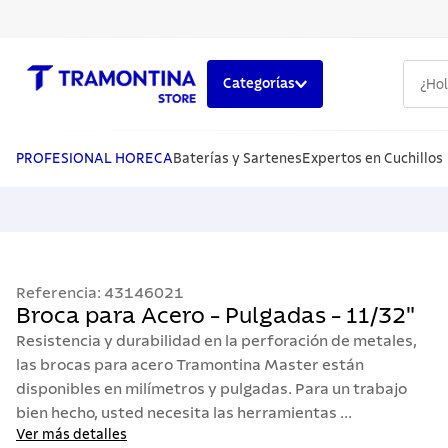
¿Hola,
Categorías
TÉRMINOS MÁS BUSCADOS
1
.
cuchillos
PROFESIONAL HORECA
Baterías y Sartenes
Expertos en Cuchillos
2
.
cubiertos
3
.
sarten
4
.
lavaplatos
Referencia
:
43146021
5
.
acero inoxidable
Broca para Acero - Pulgadas - 11/32"
Resistencia y durabilidad en la perforación de metales,
las brocas para acero Tramontina Master están
disponibles en milímetros y pulgadas. Para un trabajo
bien hecho, usted necesita las herramientas ...
Ver más detalles