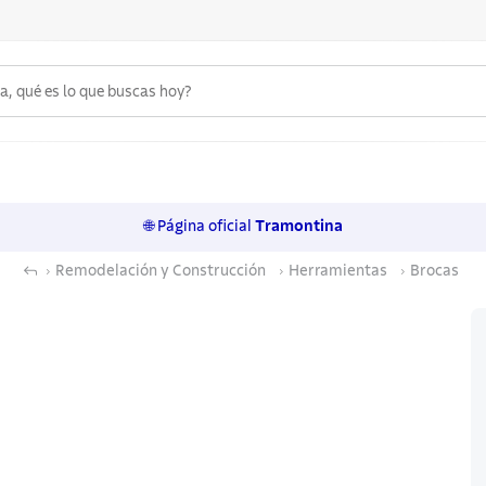
 qué es lo que buscas hoy?
6
.
ollas
7
.
juego cuchillos
🌐 Página oficial
Tramontina
8
.
sartenes
Remodelación y Construcción
Herramientas
Brocas
9
.
cuchillo
10
.
olla