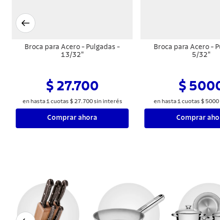
Broca para Acero - Pulgadas -
Broca para Acero - P
13/32"
5/32"
$ 27.700
$ 500
en hasta
1
cuotas
$
27
.
700
sin interés
en hasta
1
cuotas
$
5000
Comprar ahora
Comprar aho