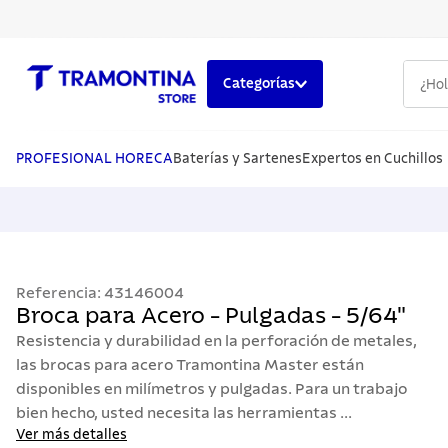
¿Hola,
Categorías
TÉRMINOS MÁS BUSCADOS
1
.
cuchillos
PROFESIONAL HORECA
Baterías y Sartenes
Expertos en Cuchillos
2
.
cubiertos
3
.
sarten
4
.
lavaplatos
Referencia
:
43146004
5
.
acero inoxidable
Broca para Acero - Pulgadas - 5/64"
Resistencia y durabilidad en la perforación de metales,
las brocas para acero Tramontina Master están
disponibles en milímetros y pulgadas. Para un trabajo
bien hecho, usted necesita las herramientas ...
Ver más detalles