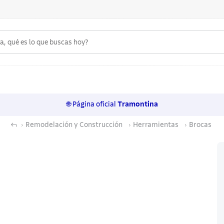
 qué es lo que buscas hoy?
6
.
ollas
7
.
juego cuchillos
🌐 Página oficial
Tramontina
8
.
sartenes
Remodelación y Construcción
Herramientas
Brocas
9
.
cuchillo
10
.
olla