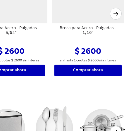
ra Acero - Pulgadas -
Broca para Acero - Pulgadas -
5/64"
1/16"
$ 2600
$ 2600
cuotas
$
2600
sin interés
en hasta
1
cuotas
$
2600
sin interés
omprar ahora
Comprar ahora