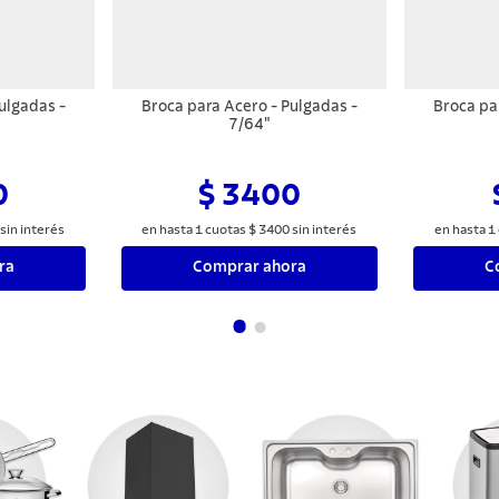
ulgadas -
Broca para Acero - Pulgadas -
Broca pa
7/64"
0
$ 3400
sin interés
en hasta
1
cuotas
$
3400
sin interés
en hasta
1
ra
Comprar ahora
C