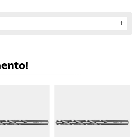
mento!