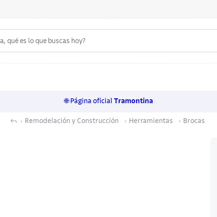
 qué es lo que buscas hoy?
6
.
acero inoxidable
7
.
cuchillo
🌐 Página oficial
Tramontina
8
.
sartenes
Remodelación y Construcción
Herramientas
Brocas
9
.
olla
10
.
juego cuchillos