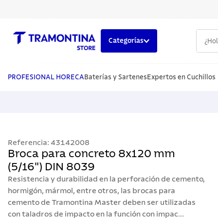
¿Hola,
Categorías
TÉRMINOS MÁS BUSCADOS
1
.
cuchillos
PROFESIONAL HORECA
Baterías y Sartenes
Expertos en Cuchillos
2
.
cubiertos
3
.
sarten
4
.
lavaplatos
Referencia
:
43142008
5
.
ollas
Broca para concreto 8x120 mm
(5/16") DIN 8039
Resistencia y durabilidad en la perforación de cemento,
hormigón, mármol, entre otros, las brocas para
cemento de Tramontina Master deben ser utilizadas
con taladros de impacto en la función con impac...