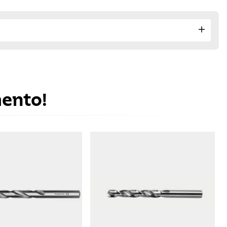
mento!