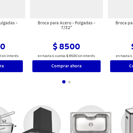
ulgadas -
Broca para Acero - Pulgadas -
Broca pa
7/32"
00
$ 8500
0
sin interés
en hasta
1
cuotas
$
8500
sin interés
en hasta
1
ra
Comprar ahora
C