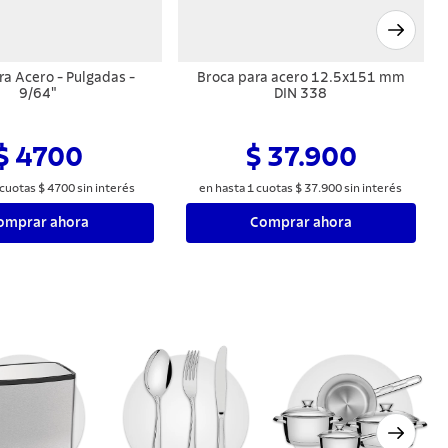
ra Acero - Pulgadas -
Broca para acero 12.5x151 mm
9/64"
DIN 338
$ 4700
$ 37.900
cuotas
$
4700
sin interés
en hasta
1
cuotas
$
37
.
900
sin interés
omprar ahora
Comprar ahora