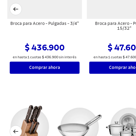
Broca para Acero - Pulgadas - 3/4"
Broca para Acero - P
15/32"
$ 436.900
$ 47.6
en hasta
1
cuotas
$
436
.
900
sin interés
en hasta
1
cuotas
$
47
.
60
Comprar ahora
Comprar aho