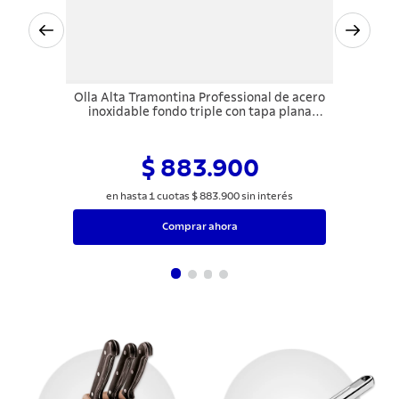
Olla Alta Tramontina Professional de acero
inoxidable fondo triple con tapa plana
detalle satinado 28 cm 11,9 L
$ 883.900
en hasta
1
cuotas
$
883
.
900
sin interés
Comprar ahora