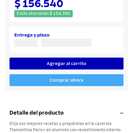
$ 156.540
8
.
juego cuchillos
9
.
cuchillo
Estás ahorrando
$
104
.
360
10
.
olla
Entrega y plazo
Agregar al carrito
Comprar ahora
Detalle del producto
Elija sus mejores recetas y prepárelas en la cacerola
Tramontina Paris+ en aluminio con revestimiento interno