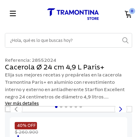
0
¿Hola, qué es lo que buscas hoy?
TÉRMINOS MÁS BUSCADOS
Referencia
:
28552024
1
.
cuchillos
Cacerola Ø 24 cm 4,9 L Paris+
2
.
cubiertos
Elija sus mejores recetas y prepárelas en la cacerola
Tramontina Paris+ en aluminio con revestimiento
3
.
sarten
interno y externo en antiadherente Starflon Excellent
4
.
lavaplatos
negro 24 centímetros de diámetro 4,9 litros....
Ver más detalles
5
.
ollas
6
.
acero inoxidable
40%
OFF
7
.
sartenes
$ 260.900