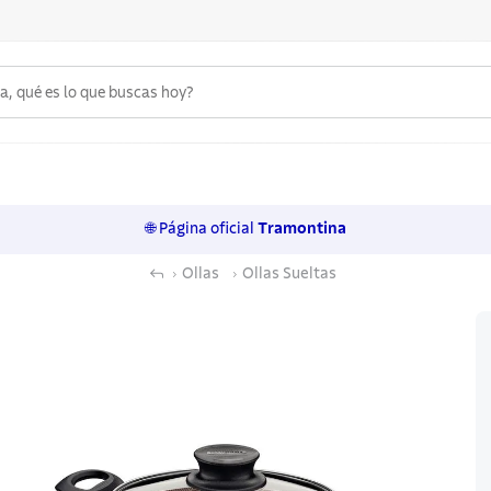
 qué es lo que buscas hoy?
6
.
acero inoxidable
7
.
sartenes
🌐 Página oficial
Tramontina
8
.
juego cuchillos
Ollas
Ollas Sueltas
9
.
cuchillo
10
.
olla