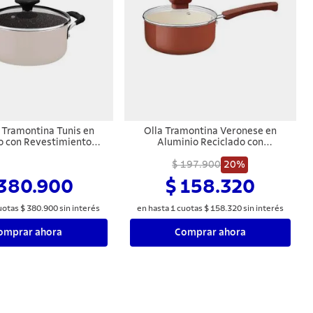
 Tramontina Tunis en
Olla Tramontina Veronese en
o con Revestimiento
Aluminio Reciclado con
 Cerámico y Externo
Revestimiento Interno Cerámico y
 Rosa Trufado 20 cm 2,9
Externo Siliconado Arcilla 18 cm 2
$ 197.900
20%
L
L
 380.900
$ 158.320
uotas
$
380
.
900
sin interés
en hasta
1
cuotas
$
158
.
320
sin interés
omprar ahora
Comprar ahora