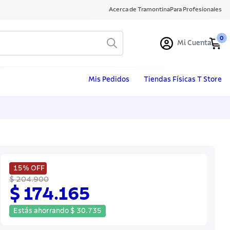
Acerca de Tramontina
Para Profesionales
0
Mi Cuenta
Mis Pedidos
Tiendas Físicas T Store
15%
OFF
$ 204.900
$ 174.165
Estás ahorrando
$
30
.
735