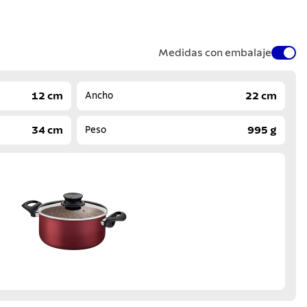
Medidas con embalaje
12 cm
22 cm
Ancho
34 cm
995 g
Peso