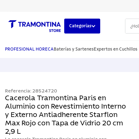
¿Hola,
Categorías
TÉRMINOS MÁS BUSCADOS
1
.
cuchillos
PROFESIONAL HORECA
Baterías y Sartenes
Expertos en Cuchillos
2
.
cubiertos
3
.
sarten
4
.
lavaplatos
Referencia
:
28524720
5
.
ollas
Cacerola Tramontina Paris en
Aluminio con Revestimiento Interno
y Externo Antiadherente Starflon
Max Rojo con Tapa de Vidrio 20 cm
2,9 L