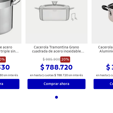
e acero
Cacerola Tramontina Grano
Cacerola
triple sin
cuadrada de acero inoxidable
Alumini
Tramontina
cuerpo triple con asas y tapa de
Interno
0%
$ 985.900
vidrio 7,3 L
20%
Siliconado
330
$ 788.720
$
30
sin interés
en hasta
1
cuotas
$
788
.
720
sin interés
en hasta
1
c
ra
Comprar ahora
C