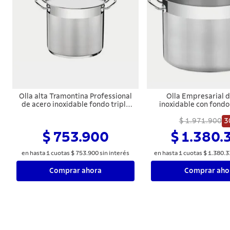
Olla alta Tramontina Professional
Olla Empresarial d
de acero inoxidable fondo triple
inoxidable con fondo 
con tapa y asas 24 cm 9,6 L
tapa de 36 cm y 28l 
$ 1.971.900
3
$ 753.900
$ 1.380.
en hasta
1
cuotas
$
753
.
900
sin interés
en hasta
1
cuotas
$
1
.
380
.
3
Comprar ahora
Comprar aho