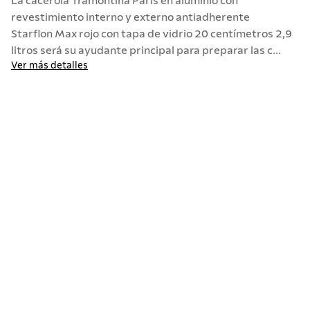
La cacerola Tramontina Paris en aluminio con
revestimiento interno y externo antiadherente
Starflon Max rojo con tapa de vidrio 20 centímetros 2,9
litros será su ayudante principal para preparar las c...
Ver más detalles