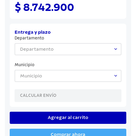
8
.
juego cuchillos
$ 8.742.900
9
.
cuchillo
10
.
olla
Entrega y plazo
Departamento
Departamento
Municipio
Municipio
CALCULAR ENVÍO
Agregar al carrito
Comprar ahora