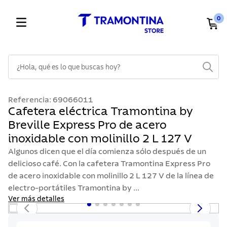
0
¿Hola, qué es lo que buscas hoy?
TÉRMINOS MÁS BUSCADOS
Referencia
:
69066011
1
.
cuchillos
Cafetera eléctrica Tramontina by
Breville Express Pro de acero
2
.
cubiertos
inoxidable con molinillo 2 L 127 V
3
.
sarten
Algunos dicen que el día comienza sólo después de un
4
.
lavaplatos
delicioso café. Con la cafetera Tramontina Express Pro
de acero inoxidable con molinillo 2 L 127 V de la línea de
5
.
ollas
electro-portátiles Tramontina by ...
6
.
acero inoxidable
Ver más detalles
7
.
sartenes