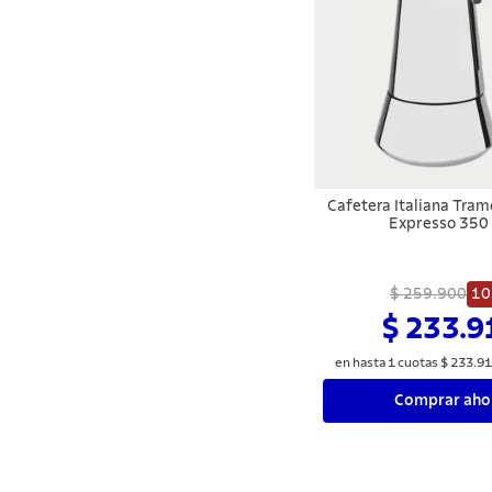
Cafetera Italiana Tram
Expresso 350
$ 259.900
1
$ 233.9
en hasta
1
cuotas
$
233
.
91
Comprar aho