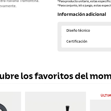
era italiana Tramontina.
*Para producto unitario, estas especific
*Para conjunto, kit o juego, estas especi
uevamente.
Información adicional
Diseño técnico
Certificación
ubre los favoritos del mo
ÚLTI