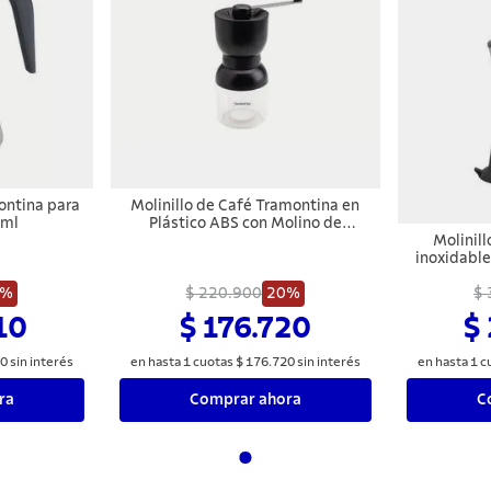
ontina para
Molinillo de Café Tramontina en
 ml
Plástico ABS con Molino de
Cerámica
Molinill
inoxidable
con m
0%
$ 220.900
20%
$ 
10
$ 176.720
$
0
sin interés
en hasta
1
cuotas
$
176
.
720
sin interés
en hasta
1
c
ra
Comprar ahora
C