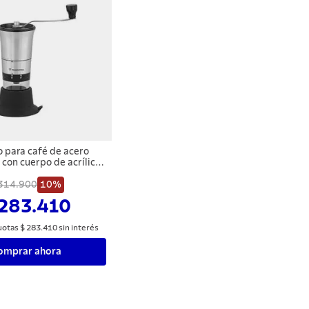
o para café de acero
 con cuerpo de acrílico
olino de cerámica
314.900
Tramontina
10%
 283.410
uotas
$
283
.
410
sin interés
omprar ahora