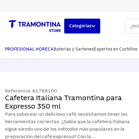
¿Hola,
Categorías
TÉRMINOS MÁS BUSCADOS
1
.
cuchillos
PROFESIONAL HORECA
Baterías y Sartenes
Expertos en Cuchillos
2
.
cubiertos
3
.
sarten
4
.
lavaplatos
Referencia
:
61768100
5
.
ollas
Cafetera Italiana Tramontina para
Expresso 350 ml
Para saborear un delicioso café necesitamos tener las
herramientas correctas. ¿Sabía que la cafetera italiana
sigue siendo uno de los métodos más populares en la
preparación del café expresso? Con la ...