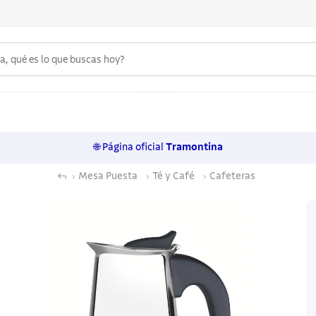
 qué es lo que buscas hoy?
6
.
acero inoxidable
7
.
sartenes
🌐 Página oficial
Tramontina
8
.
juego cuchillos
Mesa Puesta
Té y Café
Cafeteras
9
.
cuchillo
10
.
olla