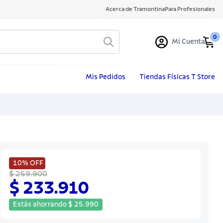
Acerca de Tramontina
Para Profesionales
0
Mi Cuenta
Mis Pedidos
Tiendas Físicas T Store
10%
OFF
$ 259.900
$ 233.910
Estás ahorrando
$
25
.
990