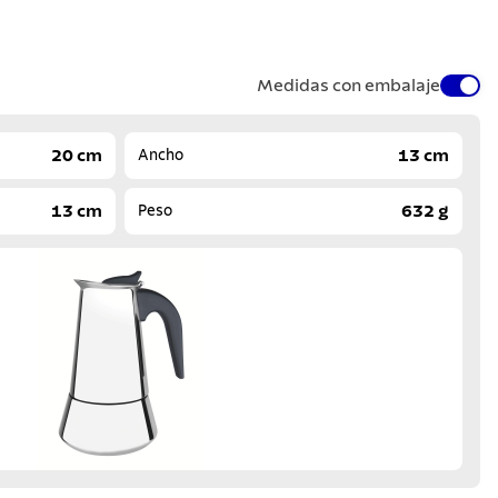
Medidas con embalaje
20 cm
13 cm
Ancho
13 cm
632 g
Peso