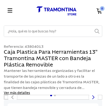
0
¿Hola, qué es lo que buscas hoy?
TÉRMINOS MÁS BUSCADOS
Referencia
:
43804013
1
.
cuchillos
Caja Plastica Para Herramientas 13"
Tramontina MASTER con Bandeja
2
.
cubiertos
Plástica Removible
3
.
sarten
Mantener las herramientas organizadas y facilitar el
4
.
lavaplatos
transporte de las piezas de un lado a otro es la
finalidad de las cajas plásticas de Tramontina MASTER,
5
.
acero inoxidable
que tienen bandeja removible y cerradura de...
6
.
ollas
Ver más detalles
7
.
juego cuchillos