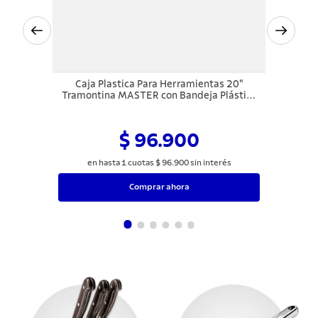
Caja Plastica Para Herramientas 20"
Tramontina MASTER con Bandeja Plástica
Removible
$ 96.900
en hasta
1
cuotas
$
96
.
900
sin interés
Comprar ahora