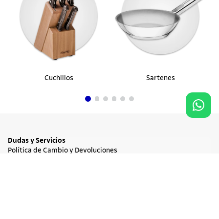
Cuchillos
Sartenes
Dudas y Servicios
Política de Cambio y Devoluciones
Términos y condiciones de las Promociones
Promociones Vigentes
Agregar al carrito
$ 41.900
Tratamiento de Datos Personales
Institucional
Acerca de Tramontina
Responsabilidad Ambiental
Consejos Tramontina