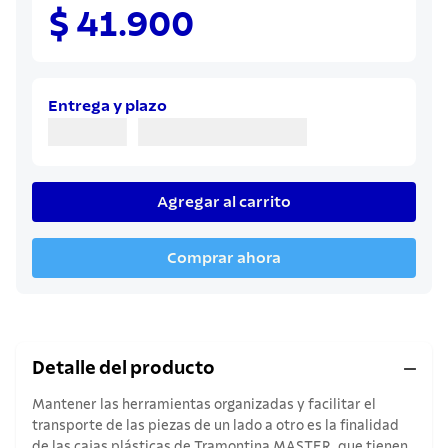
8
.
sartenes
$ 41.900
9
.
cuchillo
10
.
olla
Entrega y plazo
Agregar al carrito
Comprar ahora
Detalle del producto
Mantener las herramientas organizadas y facilitar el
transporte de las piezas de un lado a otro es la finalidad
de las cajas plásticas de Tramontina MASTER, que tienen