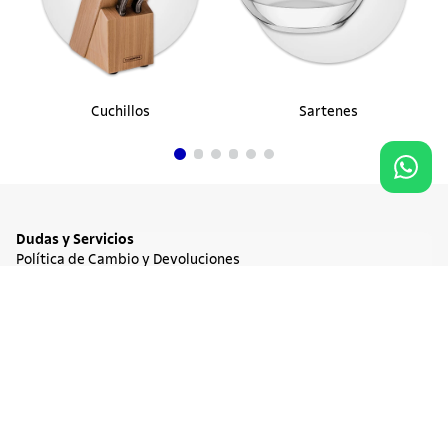
Cuchillos
Sartenes
Dudas y Servicios
Política de Cambio y Devoluciones
Términos y condiciones de las Promociones
Promociones Vigentes
Agregar al carrito
$ 195.900
Tratamiento de Datos Personales
Institucional
Acerca de Tramontina
Responsabilidad Ambiental
Consejos Tramontina
Canal de Denuncia
Conozca Tramontina