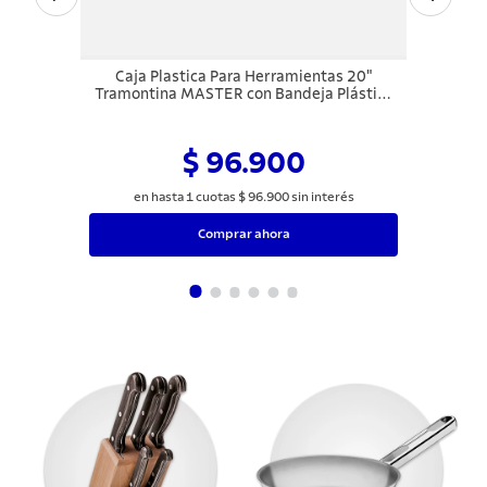
Caja Plastica Para Herramientas 20"
Tramontina MASTER con Bandeja Plástica
Removible
$ 96.900
en hasta
1
cuotas
$
96
.
900
sin interés
Comprar ahora