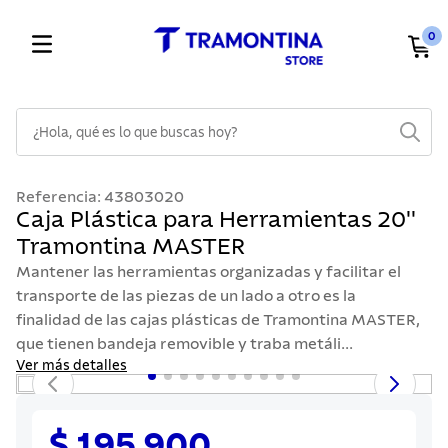
0
¿Hola, qué es lo que buscas hoy?
TÉRMINOS MÁS BUSCADOS
Referencia
:
43803020
1
.
cuchillos
Caja Plástica para Herramientas 20''
Tramontina MASTER
2
.
cubiertos
Mantener las herramientas organizadas y facilitar el
3
.
sarten
transporte de las piezas de un lado a otro es la
4
.
lavaplatos
finalidad de las cajas plásticas de Tramontina MASTER,
que tienen bandeja removible y traba metáli...
5
.
acero inoxidable
Ver más detalles
6
.
ollas
7
.
juego cuchillos
$ 195.900