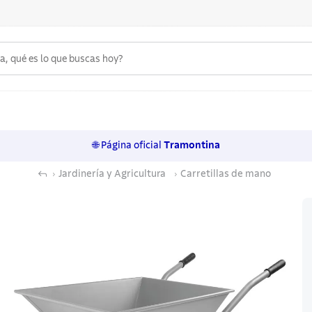
 qué es lo que buscas hoy?
6
.
acero inoxidable
7
.
sartenes
🌐 Página oficial
Tramontina
8
.
juego cuchillos
Jardinería y Agricultura
Carretillas de mano
9
.
cuchillo
10
.
olla