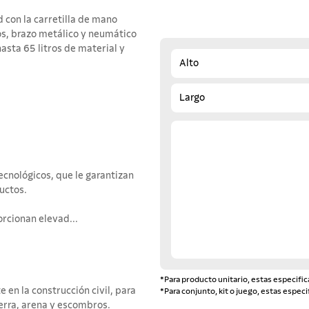
 con la carretilla de mano
os, brazo metálico y neumático
asta 65 litros de material y
Alto
Largo
ecnológicos, que le garantizan
uctos.
orcionan elevad...
*Para producto unitario, estas especific
e en la construcción civil, para
*Para conjunto, kit o juego, estas especi
ierra, arena y escombros.