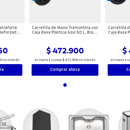
xtraforte
Carretilla de Mano Tramontina con
Carretilla
 Reforzada
Caja Rasa Plástica Azul 50 L, Brazo
Caja Rasa P
azo Metálico
Metálico y Llanta con Cámara
de Madera
za
50
$ 472.900
$
0
sin interés
en hasta
1
cuotas
$
472
.
900
sin interés
en hasta
1
c
ra
Comprar ahora
C