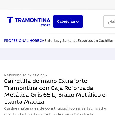
¿Hola,
Categorías
TÉRMINOS MÁS BUSCADOS
1
.
cuchillos
PROFESIONAL HORECA
Baterías y Sartenes
Expertos en Cuchillos
2
.
cubiertos
3
.
sarten
4
.
lavaplatos
Referencia
:
77714235
5
.
ollas
Carretilla de mano Extraforte
Tramontina con Caja Reforzada
Metálica Gris 65 L, Brazo Metálico e
Llanta Maciza
Cargue materiales de construcción con más facilidad y
practicidad con la carretilla de mano Extraforte