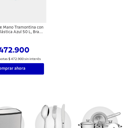
 de Mano Tramontina con
lástica Azul 50 L, Brazo
 y Llanta con Cámara
 472.900
uotas
$
472
.
900
sin interés
omprar ahora