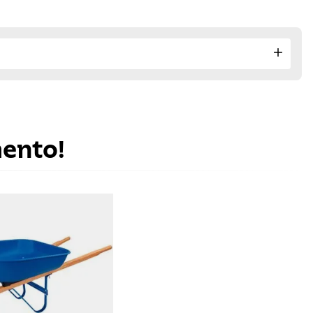
mento!