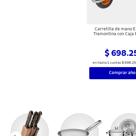
Carretilla de mano E
Tramontina con Caja
Metálica Gris 65 L, Br
e Llanta Maci
$ 698.2
en hasta
1
cuotas
$
698
.
25
Comprar aho