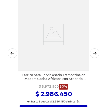
Carrito para Servir Asado Tramontina en
Madera Caoba Africana con Acabado
Barnizado Cajón y Cesta Multiuso
$ 5.972.900
50%
$ 2.986.450
en hasta
1
cuotas
$
2
.
986
.
450
sin interés