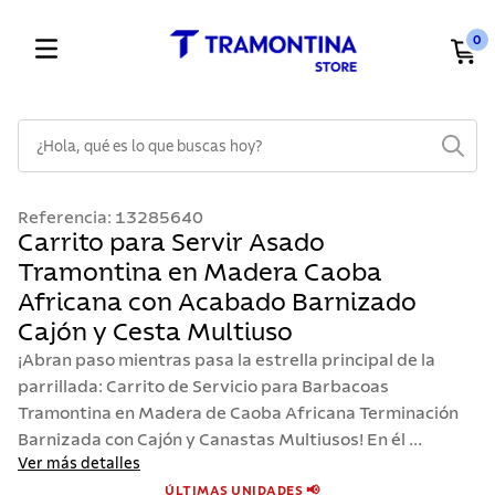
0
¿Hola, qué es lo que buscas hoy?
TÉRMINOS MÁS BUSCADOS
Referencia
:
13285640
1
.
cuchillos
Carrito para Servir Asado
Tramontina en Madera Caoba
2
.
cubiertos
Africana con Acabado Barnizado
3
.
sarten
Cajón y Cesta Multiuso
4
.
ollas
¡Abran paso mientras pasa la estrella principal de la
5
.
lavaplatos
parrillada: Carrito de Servicio para Barbacoas
Tramontina en Madera de Caoba Africana Terminación
6
.
acero inoxidable
Barnizada con Cajón y Canastas Multiusos! En él ...
7
.
sartenes
Ver más detalles
ÚLTIMAS UNIDADES 📢