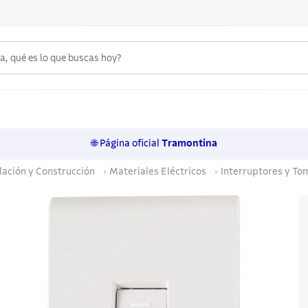
 qué es lo que buscas hoy?
6
.
acero inoxidable
7
.
sartenes
🌐 Página oficial
Tramontina
8
.
juego cuchillos
ación y Construcción
Materiales Eléctricos
Interruptores y To
9
.
cuchillo
10
.
olla