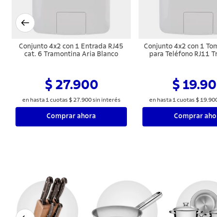
Conjunto 4x2 con 1 Entrada RJ45
Conjunto 4x2 con 1 To
cat. 6 Tramontina Aria Blanco
para Teléfono RJ11 
Aria Blanco
$ 27.900
$ 19.9
en hasta
1
cuotas
$
27
.
900
sin interés
en hasta
1
cuotas
$
19
.
90
Comprar ahora
Comprar aho