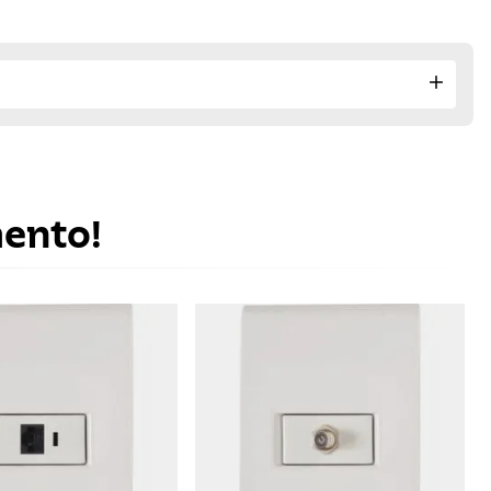
mento!