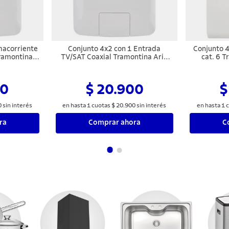
macorriente
Conjunto 4x2 con 1 Entrada
Conjunto 4
Tramontina
TV/SAT Coaxial Tramontina Aria
cat. 6 T
Blanco
00
$ 20.900
$
0
sin interés
en hasta
1
cuotas
$
20
.
900
sin interés
en hasta
1
c
ra
Comprar ahora
C