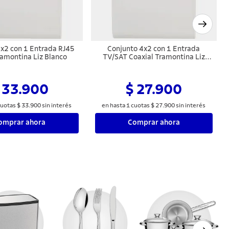
x2 con 1 Entrada RJ45
Conjunto 4x2 con 1 Entrada
ramontina Liz Blanco
TV/SAT Coaxial Tramontina Liz
Blanco
 33.900
$ 27.900
uotas
$
33
.
900
sin interés
en hasta
1
cuotas
$
27
.
900
sin interés
omprar ahora
Comprar ahora