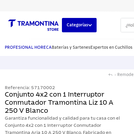
¿Hola,
Categorías
TÉRMINOS MÁS BUSCADOS
1
.
cuchillos
PROFESIONAL HORECA
Baterías y Sartenes
Expertos en Cuchillos
2
.
cubiertos
3
.
sarten
Remodel
4
.
lavaplatos
Referencia
:
57170002
5
.
ollas
Conjunto 4x2 con 1 Interruptor
Conmutador Tramontina Liz 10 A
250 V Blanco
Garantiza funcionalidad y calidad para tu casa con el
Conjunto 4x2 con 1 Interruptor Conmutador
Tramontina Aria 10 A 250 V Blanco. Fabricado en