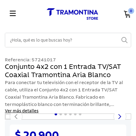
0
¿Hola, qué es lo que buscas hoy?
TÉRMINOS MÁS BUSCADOS
Referencia
:
57241017
1
.
cuchillos
Conjunto 4x2 con 1 Entrada TV/SAT
Coaxial Tramontina Aria Blanco
2
.
cubiertos
Para conectar tu televisión con el receptor de la TV al
3
.
sarten
cable, utiliza el Conjunto 4x2 con 1 Entrada TV/SAT
4
.
lavaplatos
Coaxial Tramontina Aria Blanco. Fabricado en
termoplástico blanco con terminación brillante,...
5
.
acero inoxidable
Ver más detalles
6
.
ollas
7
.
juego cuchillos
$ 20.900