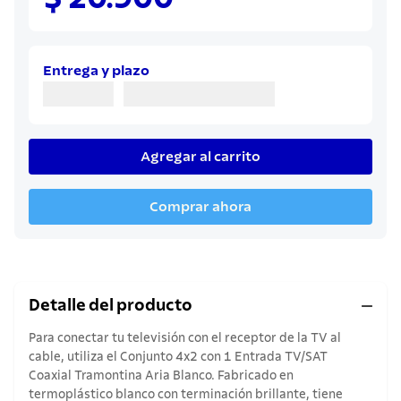
8
.
sartenes
9
.
cuchillo
10
.
olla
Entrega y plazo
Agregar al carrito
Comprar ahora
Detalle del producto
Para conectar tu televisión con el receptor de la TV al
cable, utiliza el Conjunto 4x2 con 1 Entrada TV/SAT
Coaxial Tramontina Aria Blanco. Fabricado en
termoplástico blanco con terminación brillante, tiene