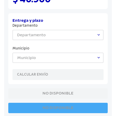
8
.
juego cuchillos
9
.
cuchillo
10
.
olla
Entrega y plazo
Departamento
Departamento
Municipio
Municipio
CALCULAR ENVÍO
NO DISPONIBLE
NO DISPONIBLE