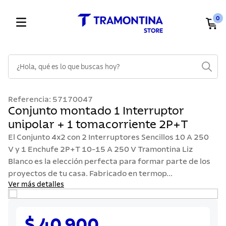
0
¿Hola, qué es lo que buscas hoy?
TÉRMINOS MÁS BUSCADOS
Referencia
:
57170047
1
.
cuchillos
Conjunto montado 1 Interruptor
unipolar + 1 tomacorriente 2P+T
2
.
cubiertos
El Conjunto 4x2 con 2 Interruptores Sencillos 10 A 250
3
.
sarten
V y 1 Enchufe 2P+T 10-15 A 250 V Tramontina Liz
4
.
lavaplatos
Blanco es la elección perfecta para formar parte de los
proyectos de tu casa. Fabricado en termop...
5
.
ollas
Ver más detalles
6
.
acero inoxidable
7
.
sartenes
$ 40.900