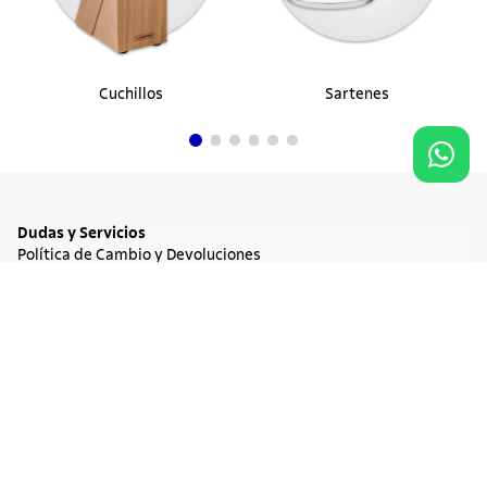
Cuchillos
Sartenes
Dudas y Servicios
Política de Cambio y Devoluciones
Términos y condiciones de las Promociones
Promociones Vigentes
NO DISPONIBLE
$ 164.900
Tratamiento de Datos Personales
Institucional
Acerca de Tramontina
Responsabilidad Ambiental
Consejos Tramontina
Canal de Denuncia
Conozca Tramontina
Nuestra Historia