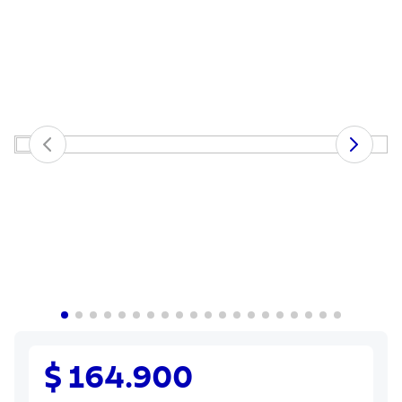
8
.
sartenes
9
.
cuchillo
10
.
olla
$ 164.900