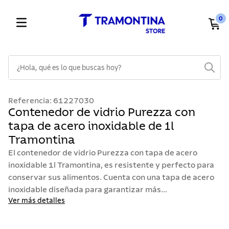
0
¿Hola, qué es lo que buscas hoy?
TÉRMINOS MÁS BUSCADOS
Referencia
:
61227030
1
.
cuchillos
Contenedor de vidrio Purezza con
tapa de acero inoxidable de 1l
2
.
cubiertos
Tramontina
3
.
sarten
El contenedor de vidrio Purezza con tapa de acero
4
.
lavaplatos
inoxidable 1l Tramontina, es resistente y perfecto para
conservar sus alimentos. Cuenta con una tapa de acero
5
.
acero inoxidable
inoxidable diseñada para garantizar más...
6
.
ollas
Ver más detalles
7
.
juego cuchillos