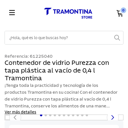
0
¿Hola, qué es lo que buscas hoy?
TÉRMINOS MÁS BUSCADOS
Referencia
:
61225040
1
.
cuchillos
Contenedor de vidrio Purezza con
tapa plástica al vacío de 0,4 l
2
.
cubiertos
Tramontina
3
.
sarten
¡Tenga toda la practicidad y tecnología de los
4
.
lavaplatos
productos Tramontina en su cocina! Con el contenedor
de vidrio Purezza con tapa plástica al vacío de 0,4 l
5
.
ollas
Tramontina, conserve los alimentos de una mane...
6
.
acero inoxidable
Ver más detalles
7
.
sartenes