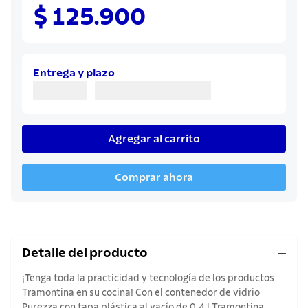
8
.
juego cuchillos
$ 125.900
9
.
cuchillo
10
.
olla
Entrega y plazo
Agregar al carrito
Comprar ahora
Detalle del producto
¡Tenga toda la practicidad y tecnología de los productos
Tramontina en su cocina! Con el contenedor de vidrio
Purezza con tapa plástica al vacío de 0,4 l Tramontina,