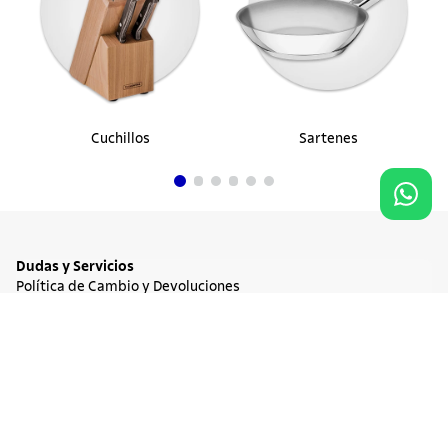
Cuchillos
Sartenes
Dudas y Servicios
Política de Cambio y Devoluciones
Términos y condiciones de las Promociones
Promociones Vigentes
Agregar al carrito
$ 125.900
Tratamiento de Datos Personales
Institucional
Acerca de Tramontina
Responsabilidad Ambiental
Consejos Tramontina
Canal de Denuncia