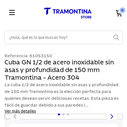
0
¿Hola, qué es lo que buscas hoy?
TÉRMINOS MÁS BUSCADOS
Referencia
:
61053150
1
.
cuchillos
Cuba GN 1/2 de acero inoxidable sin
asas y profundidad de 150 mm
2
.
cubiertos
Tramontina - Acero 304
3
.
sarten
La cuba 1/2 de acero inoxidable sin asas y profundidad
4
.
ollas
de 150 mm Tramontina es la elección perfecta para
quienes desean servir deliciosas recetas. Esta pieza es
5
.
lavaplatos
fácil de guardar debido a sus paredes l...
6
.
acero inoxidable
Ver más detalles
7
.
sartenes