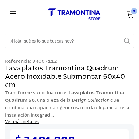
0
¿Hola, qué es lo que buscas hoy?
TÉRMINOS MÁS BUSCADOS
Referencia
:
94007112
1
.
cuchillos
Lavaplatos Tramontina Quadrum
Acero Inoxidable Submontar 50x40
2
.
cubiertos
cm
3
.
sarten
Transforme su cocina con el
Lavaplatos Tramontina
4
.
lavaplatos
Quadrum 50
, una pieza de la
Design Collection
que
combina una capacidad generosa con la elegancia de la
5
.
ollas
instalación integrad...
6
.
acero inoxidable
Ver más detalles
7
.
sartenes