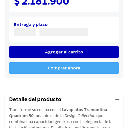
$ 2.181.900
8
.
juego cuchillos
9
.
cuchillo
10
.
olla
Entrega y plazo
Agregar al carrito
Comprar ahora
Detalle del producto
Transforme su cocina con el
Lavaplatos Tramontina
Quadrum 50
, una pieza de la
Design Collection
que
combina una capacidad generosa con la elegancia de la