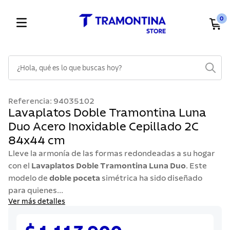
0
¿Hola, qué es lo que buscas hoy?
TÉRMINOS MÁS BUSCADOS
Referencia
:
94035102
1
.
cuchillos
Lavaplatos Doble Tramontina Luna
Duo Acero Inoxidable Cepillado 2C
2
.
cubiertos
84x44 cm
3
.
sarten
Lleve la armonía de las formas redondeadas a su hogar
4
.
lavaplatos
con el
Lavaplatos Doble Tramontina Luna Duo
. Este
modelo de
5
.
ollas
doble poceta
simétrica ha sido diseñado
para quienes...
6
.
acero inoxidable
Ver más detalles
7
.
sartenes