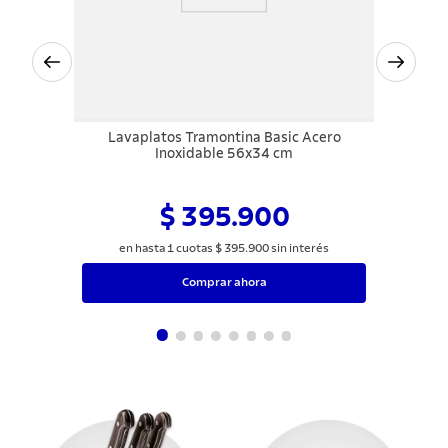
Lavaplatos Tramontina Basic Acero
Inoxidable 56x34 cm
$ 395.900
en hasta
1
cuotas
$
395
.
900
sin interés
Comprar ahora