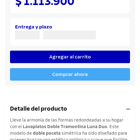
$ 1.113.900
8
.
juego cuchillos
9
.
cuchillo
10
.
olla
Entrega y plazo
Agregar al carrito
Comprar ahora
Detalle del producto
Lleve la armonía de las formas redondeadas a su hogar
con el
Lavaplatos Doble Tramontina Luna Duo
. Este
modelo de
doble poceta
simétrica ha sido diseñado para