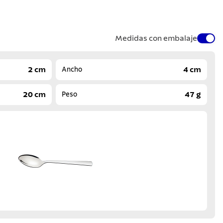
Medidas con embalaje
2 cm
4 cm
Ancho
20 cm
47 g
Peso