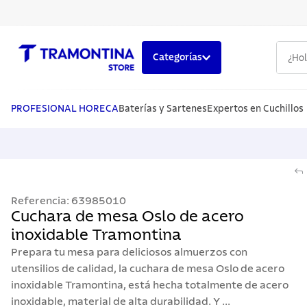
¿Hola,
Categorías
TÉRMINOS MÁS BUSCADOS
1
.
cuchillos
PROFESIONAL HORECA
Baterías y Sartenes
Expertos en Cuchillos
2
.
cubiertos
3
.
sarten
4
.
ollas
Referencia
:
63985010
5
.
lavaplatos
Cuchara de mesa Oslo de acero
inoxidable Tramontina
Prepara tu mesa para deliciosos almuerzos con
utensilios de calidad, la cuchara de mesa Oslo de acero
inoxidable Tramontina, está hecha totalmente de acero
inoxidable, material de alta durabilidad. Y ...