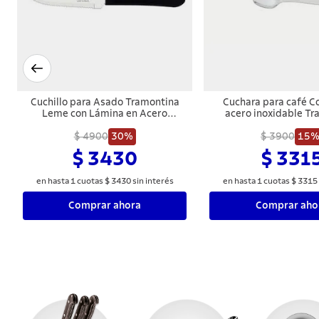
Cuchillo para Asado Tramontina
Cuchara para café 
Leme con Lámina en Acero
acero inoxidable Tr
Inoxidable y Mango de
Polipropileno Negro 4"
$ 4900
30%
$ 3900
15
$ 3430
$ 331
en hasta
1
cuotas
$
3430
sin interés
en hasta
1
cuotas
$
3315
Comprar ahora
Comprar aho