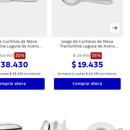
e Cuchillos de Mesa
Juego de Cucharas de Mesa
ina Laguna de Acero
Tramontina Laguna de Acero
 Piezas con Blíster Skin
Inoxidable 3 Piezas con Blíster Skin
 54.900
30%
$ 29.900
35%
 38.430
$ 19.435
uotas
$
38
.
430
sin interés
en hasta
1
cuotas
$
19
.
435
sin interés
omprar ahora
Comprar ahora