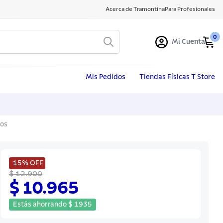
Acerca de Tramontina
Para Profesionales
0
Mi Cuenta
Mis Pedidos
Tiendas Físicas T Store
tos
15%
OFF
$ 12.900
$ 10.965
Estás ahorrando
$
1935