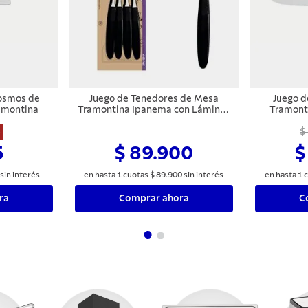
Cosmos de
Juego de Tenedores de Mesa
Juego d
amontina
Tramontina Ipanema con Láminas
Tramont
de Acero Inoxidable y Mangos de
Inoxidable 3
%
Polipropileno Negro 12 Piezas
$
5
$ 89.900
$
sin interés
en hasta
1
cuotas
$
89
.
900
sin interés
en hasta
1
c
ra
Comprar ahora
C