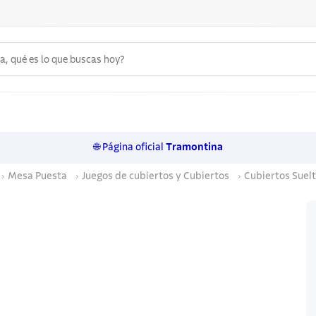
 qué es lo que buscas hoy?
6
.
acero inoxidable
7
.
sartenes
🌐 Página oficial
Tramontina
8
.
cuchillo
Mesa Puesta
Juegos de cubiertos y Cubiertos
Cubiertos Suel
9
.
juego cuchillos
10
.
olla