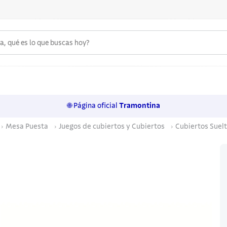
 qué es lo que buscas hoy?
6
.
acero inoxidable
7
.
sartenes
🌐 Página oficial
Tramontina
8
.
juego cuchillos
Mesa Puesta
Juegos de cubiertos y Cubiertos
Cubiertos Suel
9
.
cuchillo
10
.
olla