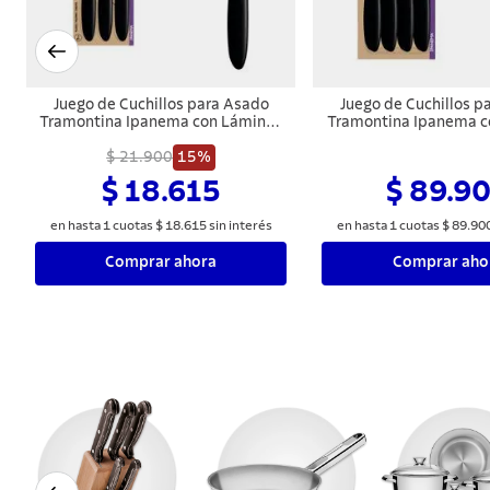
Juego de Cuchillos para Asado
Juego de Cuchillos p
Tramontina Ipanema con Láminas
Tramontina Ipanema c
de Acero Inoxidable y Mangos de
de Acero Inoxidable 
Polipropileno Negro 3 Piezas
$ 21.900
15%
Polipropileno Negro 
$ 18.615
$ 89.9
en hasta
1
cuotas
$
18
.
615
sin interés
en hasta
1
cuotas
$
89
.
90
Comprar ahora
Comprar aho