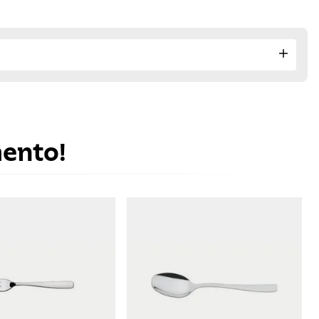
mento!