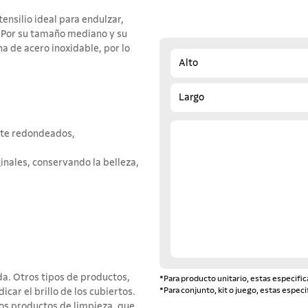
ensilio ideal para endulzar,
. Por su tamaño mediano y su
a de acero inoxidable, por lo
Alto
Largo
nte redondeados,
inales, conservando la belleza,
da. Otros tipos de productos,
*Para producto unitario, estas especific
*Para conjunto, kit o juego, estas especi
car el brillo de los cubiertos.
los productos de limpieza, que,