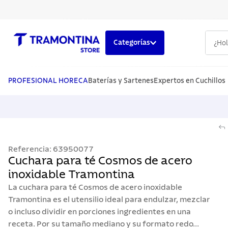
¿Hola,
Categorías
TÉRMINOS MÁS BUSCADOS
1
.
cuchillos
PROFESIONAL HORECA
Baterías y Sartenes
Expertos en Cuchillos
2
.
cubiertos
3
.
sarten
4
.
lavaplatos
Referencia
:
63950077
5
.
ollas
Cuchara para té Cosmos de acero
inoxidable Tramontina
La cuchara para té Cosmos de acero inoxidable
Tramontina es el utensilio ideal para endulzar, mezclar
o incluso dividir en porciones ingredientes en una
receta. Por su tamaño mediano y su formato redo...