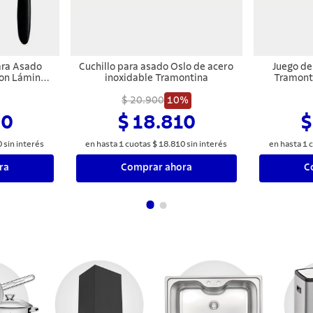
ara Asado
Cuchillo para asado Oslo de acero
Juego de
on Láminas
inoxidable Tramontina
Tramont
y Mangos de
ino
12 Piezas
$ 20.900
10%
00
$ 18.810
$
0
sin interés
en hasta
1
cuotas
$
18
.
810
sin interés
en hasta
1
c
ra
Comprar ahora
C