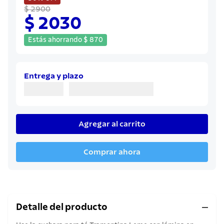
8
.
sartenes
$ 2900
$ 2030
9
.
cuchillo
10
.
olla
Estás ahorrando
$
870
Entrega y plazo
Agregar al carrito
Comprar ahora
Detalle del producto