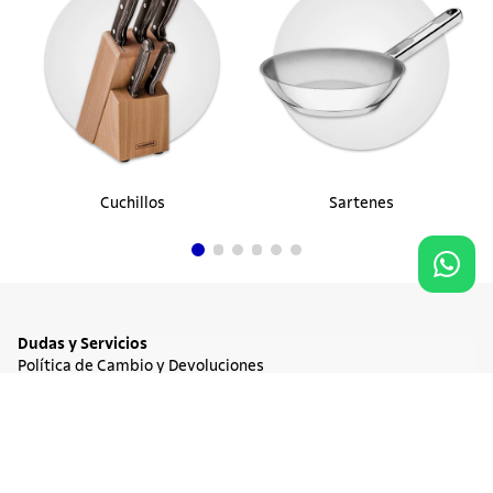
Cuchillos
Sartenes
Dudas y Servicios
Política de Cambio y Devoluciones
Términos y condiciones de las Promociones
30%
OFF
Promociones Vigentes
$ 2900
Tratamiento de Datos Personales
Agregar al carrito
$ 2030
Institucional
Acerca de Tramontina