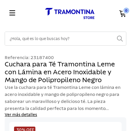
0
¿Hola, qué es lo que buscas hoy?
TÉRMINOS MÁS BUSCADOS
Referencia
:
23187400
1
.
cuchillos
Cuchara para Té Tramontina Leme
con Lámina en Acero Inoxidable y
2
.
cubiertos
Mango de Polipropileno Negro
3
.
sarten
Use la cuchara para té Tramontina Leme con lámina en
4
.
lavaplatos
acero inoxidable y mango de polipropileno negro para
saborear un maravilloso y delicioso té. La pieza
5
.
acero inoxidable
presenta la calidad perfecta para los momento...
6
.
ollas
Ver más detalles
7
.
juego cuchillos
30%
OFF