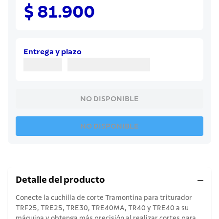
8
.
juego cuchillos
$ 81.900
9
.
cuchillo
10
.
olla
Entrega y plazo
NO DISPONIBLE
NO DISPONIBLE
Detalle del producto
Conecte la cuchilla de corte Tramontina para triturador
TRF25, TRE25, TRE30, TRE40MA, TR40 y TRE40 a su
máquina y obtenga más precisión al realizar cortes para