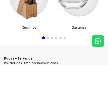
Cuchillos
Sartenes
Dudas y Servicios
Política de Cambio y Devoluciones
Términos y condiciones de las Promociones
Promociones Vigentes
NO DISPONIBLE
$ 81.900
Tratamiento de Datos Personales
Institucional
Acerca de Tramontina
Responsabilidad Ambiental
Consejos Tramontina
Canal de Denuncia
Conozca Tramontina