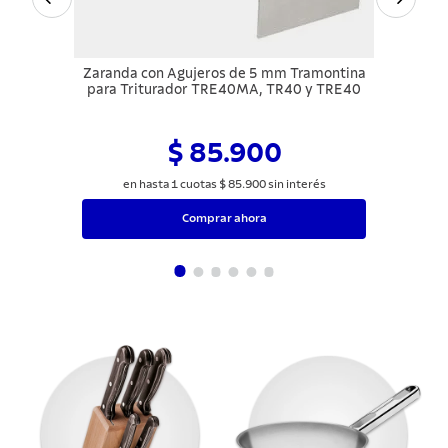
Zaranda con Agujeros de 5 mm Tramontina
para Triturador TRE40MA, TR40 y TRE40
$ 85.900
en hasta
1
cuotas
$
85
.
900
sin interés
Comprar ahora