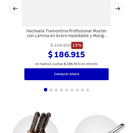
Hachuela Tramontina Profissional Master
con Lámina en Acero Inoxidable y Mango
de Polipropileno Blanco 6"
$ 219.900
15%
$ 186.915
en hasta
1
cuotas
$
186
.
915
sin interés
Comprar ahora