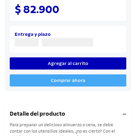
8
.
juego cuchillos
$ 82.900
9
.
cuchillo
10
.
olla
Entrega y plazo
Agregar al carrito
Comprar ahora
Detalle del producto
Para preparar un delicioso almuerzo o cena, se debe
contar con los utensilios ideales, ¿no es cierto? Con el