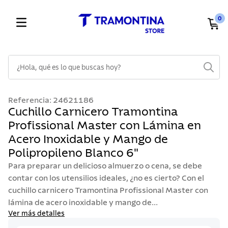
0
¿Hola, qué es lo que buscas hoy?
TÉRMINOS MÁS BUSCADOS
Referencia
:
24621186
1
.
cuchillos
Cuchillo Carnicero Tramontina
Profissional Master con Lámina en
2
.
cubiertos
Acero Inoxidable y Mango de
3
.
sarten
Polipropileno Blanco 6"
4
.
lavaplatos
Para preparar un delicioso almuerzo o cena, se debe
5
.
ollas
contar con los utensilios ideales, ¿no es cierto? Con el
cuchillo carnicero Tramontina Profissional Master con
6
.
acero inoxidable
lámina de acero inoxidable y mango de...
7
.
sartenes
Ver más detalles