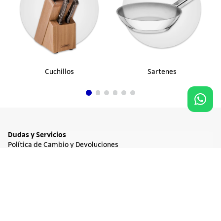
Cuchillos
Sartenes
Dudas y Servicios
Política de Cambio y Devoluciones
Términos y condiciones de las Promociones
Promociones Vigentes
Agregar al carrito
$ 82.900
Tratamiento de Datos Personales
Institucional
Acerca de Tramontina
Responsabilidad Ambiental
Consejos Tramontina
Canal de Denuncia