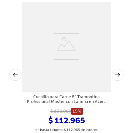
Cuchillo para Carne 8" Tramontina
Profissional Master con Lámina en Acero
Inoxidable y Mango en Polipropileno
$ 132.900
Blanco
15%
$ 112.965
en hasta
1
cuotas
$
112
.
965
sin interés