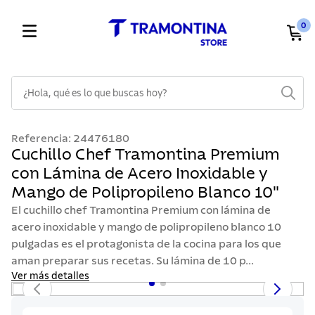
0
¿Hola, qué es lo que buscas hoy?
TÉRMINOS MÁS BUSCADOS
Referencia
:
24476180
1
.
cuchillos
Cuchillo Chef Tramontina Premium
con Lámina de Acero Inoxidable y
2
.
cubiertos
Mango de Polipropileno Blanco 10"
3
.
sarten
El cuchillo chef Tramontina Premium con lámina de
4
.
lavaplatos
acero inoxidable y mango de polipropileno blanco 10
pulgadas es el protagonista de la cocina para los que
5
.
ollas
aman preparar sus recetas. Su lámina de 10 p...
6
.
acero inoxidable
Ver más detalles
7
.
sartenes