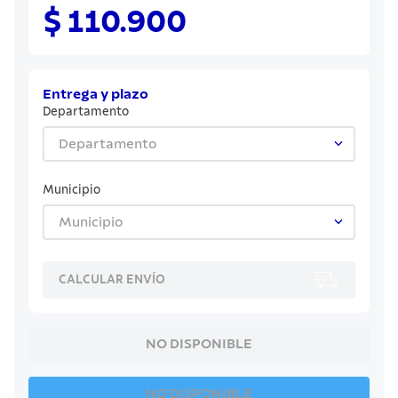
8
.
juego cuchillos
$ 110.900
9
.
cuchillo
10
.
olla
Entrega y plazo
Departamento
Departamento
Municipio
Municipio
CALCULAR ENVÍO
NO DISPONIBLE
NO DISPONIBLE