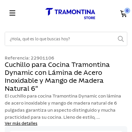
0
¿Hola, qué es lo que buscas hoy?
TÉRMINOS MÁS BUSCADOS
Referencia
:
22901106
1
.
cuchillos
Cuchillo para Cocina Tramontina
Dynamic con Lámina de Acero
2
.
cubiertos
Inoxidable y Mango de Madera
3
.
sarten
Natural 6"
4
.
lavaplatos
El cuchillo para cocina Tramontina Dynamic con lámina
5
.
acero inoxidable
de acero inoxidable y mango de madera natural de 6
pulgadas garantiza un aspecto distinguido y mucha
6
.
ollas
practicidad para su cocina. Lleno de estilo, ...
7
.
juego cuchillos
Ver más detalles