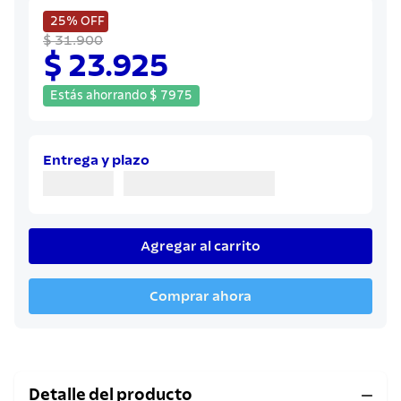
8
.
sartenes
25%
OFF
9
.
cuchillo
$ 31.900
$ 23.925
10
.
olla
Estás ahorrando
$
7975
Entrega y plazo
Agregar al carrito
Comprar ahora
Detalle del producto