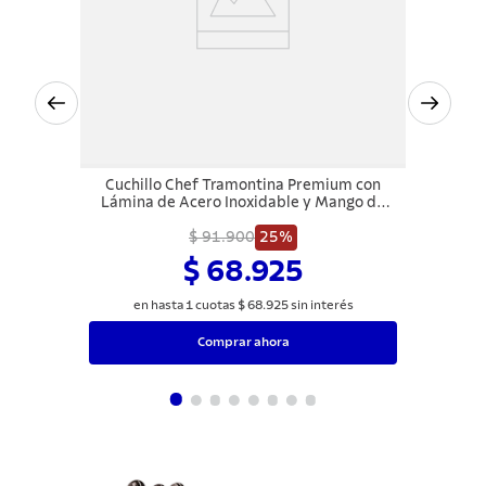
Cuchillo Chef Tramontina Premium con
Lámina de Acero Inoxidable y Mango de
Polipropileno Blanco 8"
$ 91.900
25%
$ 68.925
en hasta
1
cuotas
$
68
.
925
sin interés
Comprar ahora