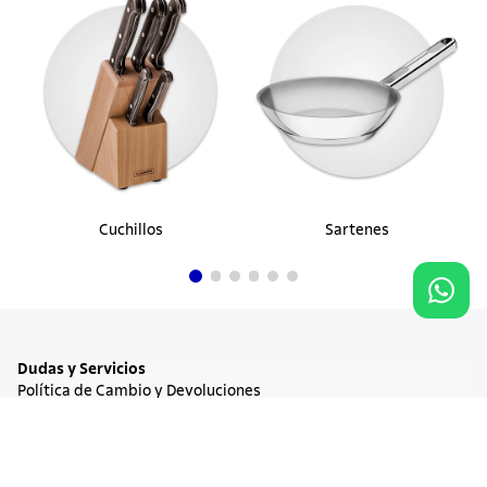
Cuchillos
Sartenes
Dudas y Servicios
Política de Cambio y Devoluciones
Términos y condiciones de las Promociones
10%
OFF
Promociones Vigentes
$ 105.900
Tratamiento de Datos Personales
Agregar al carrito
$ 95.310
Institucional