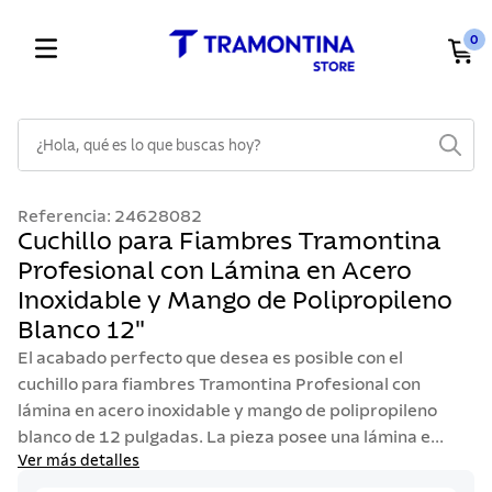
0
¿Hola, qué es lo que buscas hoy?
TÉRMINOS MÁS BUSCADOS
Referencia
:
24628082
1
.
cuchillos
Cuchillo para Fiambres Tramontina
Profesional con Lámina en Acero
2
.
cubiertos
Inoxidable y Mango de Polipropileno
3
.
sarten
Blanco 12"
4
.
lavaplatos
El acabado perfecto que desea es posible con el
5
.
acero inoxidable
cuchillo para fiambres Tramontina Profesional con
lámina en acero inoxidable y mango de polipropileno
6
.
ollas
blanco de 12 pulgadas. La pieza posee una lámina e...
7
.
juego cuchillos
Ver más detalles