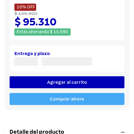
8
.
sartenes
10%
OFF
9
.
cuchillo
$ 105.900
$ 95.310
10
.
olla
Estás ahorrando
$
10
.
590
Entrega y plazo
Agregar al carrito
Comprar ahora
Detalle del producto