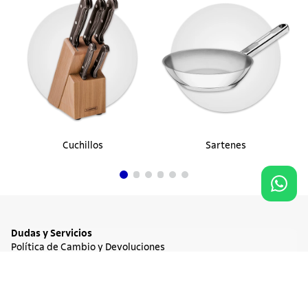
Cuchillos
Sartenes
Dudas y Servicios
Política de Cambio y Devoluciones
Términos y condiciones de las Promociones
25%
OFF
Promociones Vigentes
$ 21.900
Tratamiento de Datos Personales
Agregar al carrito
$ 16.425
Institucional