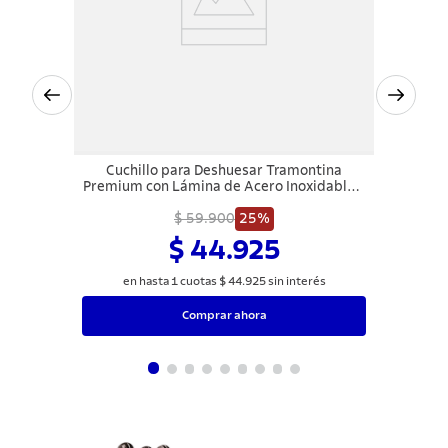
Cuchillo para Deshuesar Tramontina
Premium con Lámina de Acero Inoxidable y
Mango de Polipropileno Blanco 6"
$ 59.900
25%
$ 44.925
en hasta
1
cuotas
$
44
.
925
sin interés
Comprar ahora