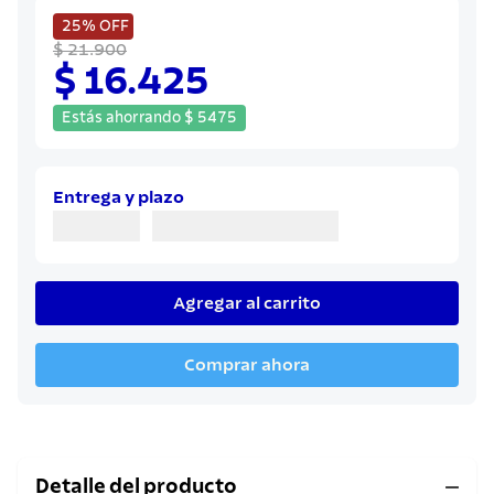
8
.
sartenes
25%
OFF
9
.
cuchillo
$ 21.900
$ 16.425
10
.
olla
Estás ahorrando
$
5475
Entrega y plazo
Agregar al carrito
Comprar ahora
Detalle del producto