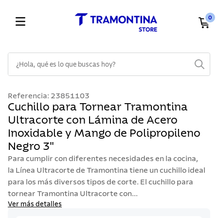
0
¿Hola, qué es lo que buscas hoy?
TÉRMINOS MÁS BUSCADOS
Referencia
:
23851103
1
.
cuchillos
Cuchillo para Tornear Tramontina
Ultracorte con Lámina de Acero
2
.
cubiertos
Inoxidable y Mango de Polipropileno
3
.
sarten
Negro 3"
4
.
lavaplatos
Para cumplir con diferentes necesidades en la cocina,
5
.
acero inoxidable
la Línea Ultracorte de Tramontina tiene un cuchillo ideal
para los más diversos tipos de corte. El cuchillo para
6
.
ollas
tornear Tramontina Ultracorte con...
7
.
juego cuchillos
Ver más detalles