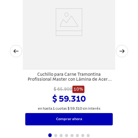
Cuchillo para Carne Tramontina
Profissional Master con Lámina de Acero
Inoxidable y Mango de Polipropileno
Blanco con Protección Antimicrobiana 6"
$ 65.900
10%
$ 59.310
en hasta
1
cuotas
$
59
.
310
sin interés
Comprar ahora