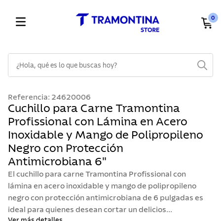
0
¿Hola, qué es lo que buscas hoy?
TÉRMINOS MÁS BUSCADOS
Referencia
:
24620006
1
.
cuchillos
Cuchillo para Carne Tramontina
Profissional con Lámina en Acero
2
.
cubiertos
Inoxidable y Mango de Polipropileno
3
.
sarten
Negro con Protección
4
.
lavaplatos
Antimicrobiana 6"
5
.
ollas
El cuchillo para carne Tramontina Profissional con
lámina en acero inoxidable y mango de polipropileno
6
.
acero inoxidable
negro con protección antimicrobiana de 6 pulgadas es
7
.
sartenes
ideal para quienes desean cortar un delicios...
Ver más detalles