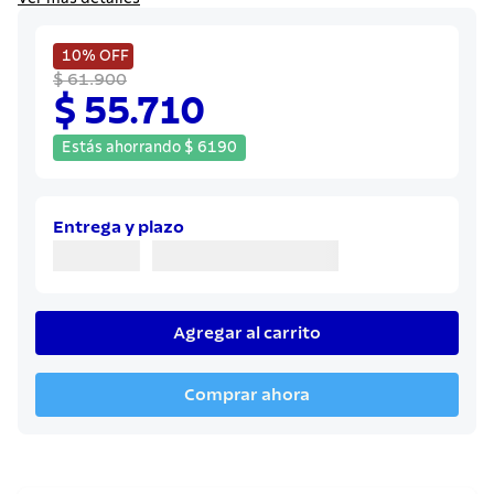
8
.
juego cuchillos
9
.
cuchillo
10%
OFF
$ 61.900
10
.
olla
$ 55.710
Estás ahorrando
$
6190
Entrega y plazo
Agregar al carrito
Comprar ahora