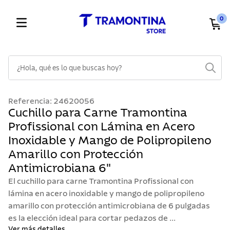
0
¿Hola, qué es lo que buscas hoy?
TÉRMINOS MÁS BUSCADOS
Referencia
:
24620056
1
.
cuchillos
Cuchillo para Carne Tramontina
Profissional con Lámina en Acero
2
.
cubiertos
Inoxidable y Mango de Polipropileno
3
.
sarten
Amarillo con Protección
4
.
lavaplatos
Antimicrobiana 6"
5
.
ollas
El cuchillo para carne Tramontina Profissional con
lámina en acero inoxidable y mango de polipropileno
6
.
acero inoxidable
amarillo con protección antimicrobiana de 6 pulgadas
7
.
sartenes
es la elección ideal para cortar pedazos de ...
Ver más detalles