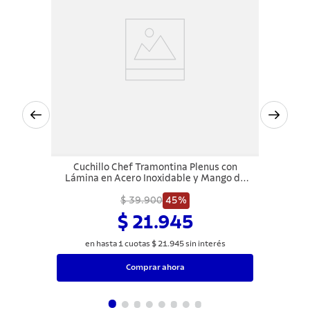
Cuchillo Chef Tramontina Plenus con
Lámina en Acero Inoxidable y Mango de
Polipropileno Negro 7"
$ 39.900
45%
$ 21.945
en hasta
1
cuotas
$
21
.
945
sin interés
Comprar ahora