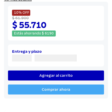
8
.
juego cuchillos
9
.
cuchillo
10%
OFF
$ 61.900
10
.
olla
$ 55.710
Estás ahorrando
$
6190
Entrega y plazo
Agregar al carrito
Comprar ahora